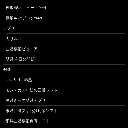
欅坂46のニュースfeed
欅坂46のブログfeed
アプリ
カリルハ
囲碁棋譜ビューア
詰碁 今日の問題
囲碁
JavaScript碁盤
モンテカルロ法の囲碁ソフト
囲碁きっず詰碁アプリ
東洋囲碁文字化け対策ソフト
東洋囲碁棋譜保存ソフト