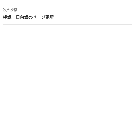
ナ
次の投稿
ビ
欅坂・日向坂のページ更新
ゲ
ー
シ
ョ
ン