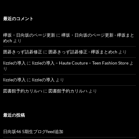
最近のコメント
欅坂・日向坂のページ更新
に
欅坂・日向坂のページ更新 - 欅坂まと
めch
より
囲碁きっず詰碁修正
に
囲碁きっず詰碁修正 - 欅坂まとめch
より
lizzieの導入
に
lizzieの導入 – Haute Couture – Teen Fashion Store
よ
り
lizzieの導入
に
lizzieの導入
より
図書館予約カリルハ
に
図書館予約カリルハ
より
最近の投稿
日向坂46 5期生ブログfeed追加