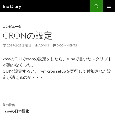
コ
検
Ino Diary
ン
索
メインメ
テ
ニュー
ン
コンピュータ
ツ
CRONの設定
へ
ス
キ
2019/2/28 木曜日
ADMIN
0 COMMENTS
ッ
プ
xreaのGUIでcronの設定をしたら、rubyで書いたスクリプト
が動かなくった。
GUIで設定すると、 rvm cron setupを実行して付加された設
定が消えるのか・・・
投
前の投稿
稿
lizzieの日本語化