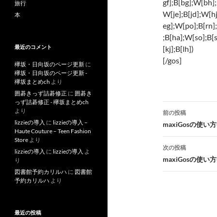
gf];B[bg];W[bh];
旅行
W[je];B[jd];W[hj
本
eg];W[po];B[rn];
;B[ha];W[so];B[s
最近のコメント
[kj];B[lh])
[/gos]
欅坂・日向坂のページ更新
に
欅坂・日向坂のページ更新 -
欅坂まとめch
より
囲碁きっず詰碁修正
に
囲碁き
っず詰碁修正 - 欅坂まとめch
投
より
前の投稿
稿
lizzieの導入
に
lizzieの導入 –
maxiGosの使い方(
Haute Couture – Teen Fashion
ナ
Store
より
次の投稿
lizzieの導入
に
lizzieの導入
よ
ビ
maxiGosの使い方(
り
図書館予約カリルハ
に
図書館
ゲ
予約カリルハ
より
ー
シ
最近の投稿