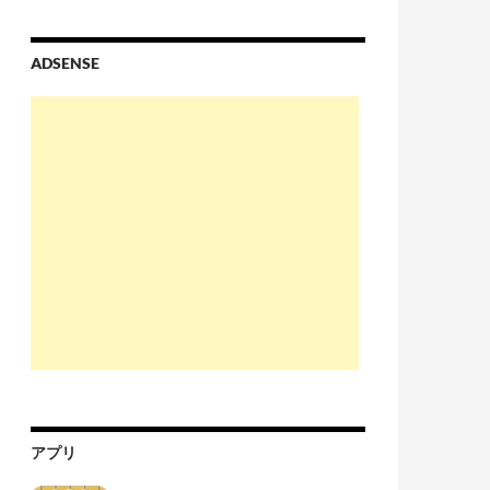
ADSENSE
アプリ