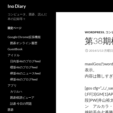
検
Ino Diary
索
コ
コンピュータ、囲碁、読んだ
本の記録等々
ン
テ
固定ページ
WORDPRESS
,
コン
ン
Google Chrome拡張機能
第38
ツ
囲碁オンライン履歴
へ
GuestBook
ス
2014/1/13 月曜日
アイドル
キ
日向坂46のブログfeed
ッ
maxiGosの
櫻坂46のブログfeed
プ
表示。
欅坂46のニュースfeed
内容は難しすぎて
欅坂46のブログfeed
アプリ
[gos cfg=”../../_
カリルハ
(;FF[3]GM[1]A
囲碁棋譜ビューア
段]PW[井山裕太]W
詰碁 今日の問題
ン アルカラ・
囲碁
挑戦手合七番勝負]