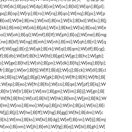
;W[dc];B[pp];W[dp];B[ce];W[oc];B[ld];W[qn];B[pl];
q];B[op];W[rp];B[ro];W[rq];B[qo];W[nq];B[pc];W[p
B[od];W[le];B[mc];W[nd];B[nc];W[lc];B[kd];W[kc];B[j
W[kb];B[mb];W[ob];B[pb];W[ic];B[ke];W[la];B[oa];W[e
B[oi];W[oh];B[qi];W[mf];B[lf];W[ph];B[oj];W[me];B[mg
[ne];B[kf];W[ng];B[mh];W[nh];B[mi];W[qh];B[ri];W[q
[rf];W[qg];B[rj];W[qk];B[rk];W[ql];B[qm];W[df];B[cg];
f];B[db];W[bf];B[fc];W[fd];B[gd];W[gc];B[hc];W[gb];
b];W[ge];B[hd];W[sh];B[pn];W[dk];B[fq];W[eq];B[fp];
];B[gr];W[er];B[fj];W[fl];B[dj];W[cj];B[ck];W[dl];B[ci
bk];B[iq];W[gj];B[gi];W[gk];B[hi];W[fh];B[fi];W[fb];B[
;W[ep];B[eo];W[fn];B[fo];W[co];B[qe];W[pf];B[lq];W
;B[hr];W[lr];B[kr];W[mr];B[gm];W[im];B[ij];W[gn];B[
;W[fk];B[fm];W[cd];B[hl];W[hk];B[km];W[jm];B[lk];W
;B[lm];W[no];B[mo];W[np];B[jn];W[in];B[jo];W[io];B[i
[jj];B[ji];W[he];B[ff];W[hg];B[gg];W[fe];B[dm];W[c
B[ls];W[ms];B[ks];W[ki];B[dg];W[ef];B[nn];W[lj];B[mj
[oo];B[om];W[jh];B[eh];W[fg];B[ej];W[bi];B[gh];W[