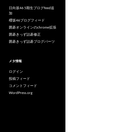
ョ
日向坂46 5期生ブログfeed追
加
ン
櫻坂46ブログフィード
囲碁オンラインのchrome拡張
囲碁きっず詰碁修正
囲碁きっず詰碁ブログパーツ
メタ情報
ログイン
投稿フィード
コメントフィード
WordPress.org