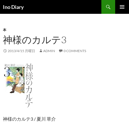
コ
検
Ino Diary
ン
索
メインメ
テ
ニュー
ン
本
ツ
神様のカルテ3
へ
ス
キ
2013/4/15 月曜日
ADMIN
0 COMMENTS
ッ
プ
神様のカルテ3 / 夏川 草介