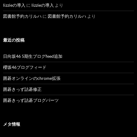
lizzieの導入
に
lizzieの導入
より
図書館予約カリルハ
に
図書館予約カリルハ
より
最近の投稿
日向坂46 5期生ブログfeed追加
櫻坂46ブログフィード
囲碁オンラインのchrome拡張
囲碁きっず詰碁修正
囲碁きっず詰碁ブログパーツ
メタ情報