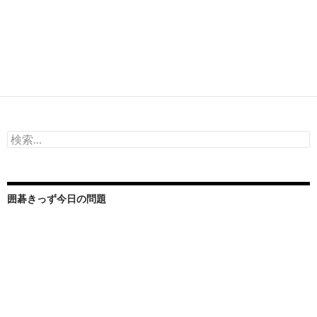
検
索:
囲碁きっず今日の問題