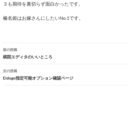
３も期待を裏切らず面白かったです。
榛名姫はお嫁さんにしたいNo.1です。
投
前の投稿
稿
棋院エディタのいいところ
ナ
次の投稿
ビ
Eidogo指定可能オプション確認ページ
ゲ
ー
シ
ョ
ン