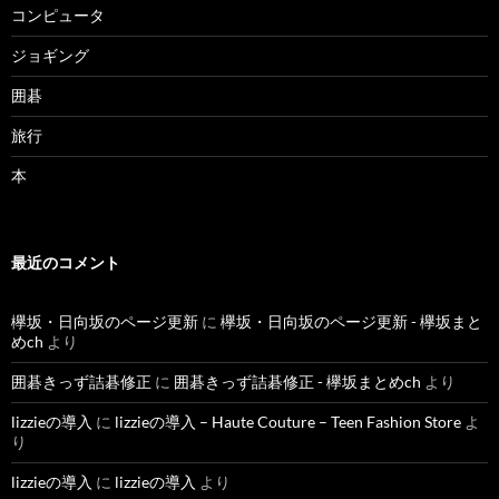
コンピュータ
ジョギング
囲碁
旅行
本
最近のコメント
欅坂・日向坂のページ更新
に
欅坂・日向坂のページ更新 - 欅坂まと
めch
より
囲碁きっず詰碁修正
に
囲碁きっず詰碁修正 - 欅坂まとめch
より
lizzieの導入
に
lizzieの導入 – Haute Couture – Teen Fashion Store
よ
り
lizzieの導入
に
lizzieの導入
より