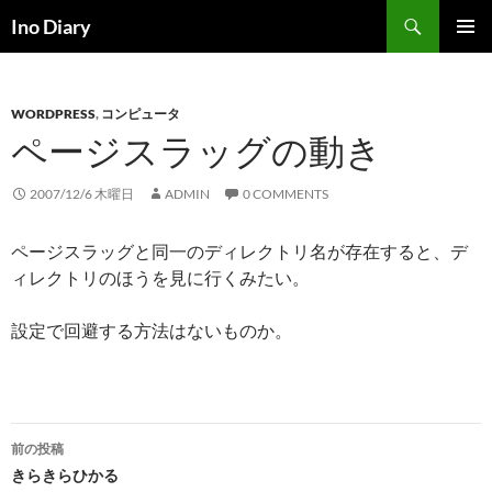
コ
検
Ino Diary
ン
索
メインメ
テ
ニュー
ン
WORDPRESS
,
コンピュータ
ツ
ページスラッグの動き
へ
ス
キ
2007/12/6 木曜日
ADMIN
0 COMMENTS
ッ
プ
ページスラッグと同一のディレクトリ名が存在すると、デ
ィレクトリのほうを見に行くみたい。
設定で回避する方法はないものか。
投
前の投稿
稿
きらきらひかる