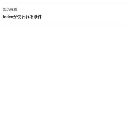
ナ
次の投稿
ビ
indexが使われる条件
ゲ
ー
シ
ョ
ン