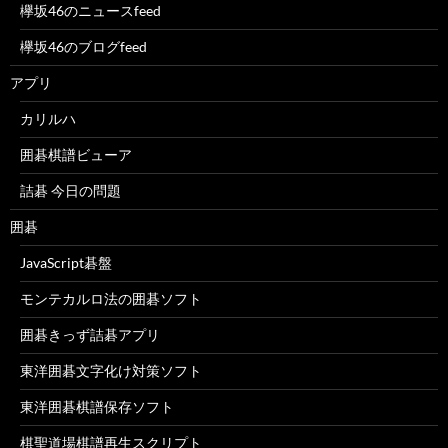
欅坂46のニュースfeed
欅坂46のブログfeed
アプリ
カリルハ
囲碁棋譜ビューア
詰碁 今日の問題
囲碁
JavaScript碁盤
モンテカルロ法の囲碁ソフト
囲碁きっず詰碁アプリ
東洋囲碁文字化け対策ソフト
東洋囲碁棋譜保存ソフト
棋聖道場棋譜再生スクリプト