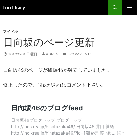
コ
検
Ino Diary
ン
索
メインメ
テ
ニュー
ン
アイドル
ツ
日向坂のページ更新
へ
ス
キ
2019/3/31 日曜日
ADMIN
5 COMMENTS
ッ
プ
日向坂46のページが欅坂46が独立していました。
修正したので、問題があればコメント下さい。