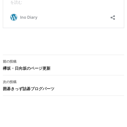
投
前の投稿
稿
欅坂・日向坂のページ更新
ナ
次の投稿
ビ
囲碁きっず詰碁ブログパーツ
ゲ
ー
シ