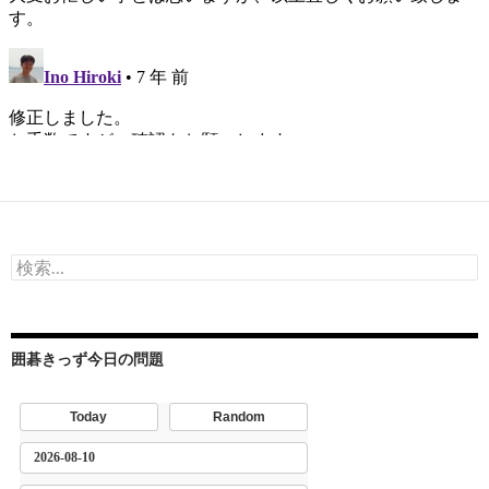
検
索:
囲碁きっず今日の問題