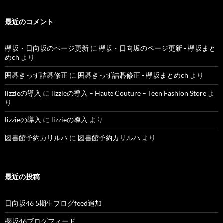
最近のコメント
欅坂・日向坂のページ更新
に
欅坂・日向坂のページ更新 - 欅坂まと
めch
より
囲碁きっず詰碁修正
に
囲碁きっず詰碁修正 - 欅坂まとめch
より
lizzieの導入
に
lizzieの導入 – Haute Couture – Teen Fashion Store
よ
り
lizzieの導入
に
lizzieの導入
より
図書館予約カリルハ
に
図書館予約カリルハ
より
最近の投稿
日向坂46 5期生ブログfeed追加
櫻坂46ブログフィード