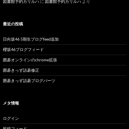
図書館予約カリルハ
に
図書館予約カリルハ
より
最近の投稿
日向坂46 5期生ブログfeed追加
櫻坂46ブログフィード
囲碁オンラインのchrome拡張
囲碁きっず詰碁修正
囲碁きっず詰碁ブログパーツ
メタ情報
ログイン
投稿フィード