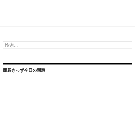
検
索:
囲碁きっず今日の問題