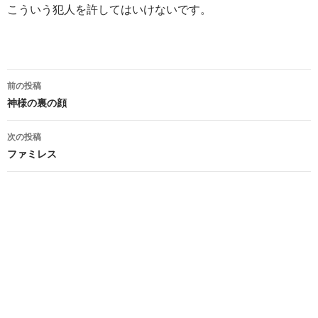
こういう犯人を許してはいけないです。
投
前の投稿
稿
神様の裏の顔
ナ
次の投稿
ビ
ファミレス
ゲ
ー
シ
ョ
ン