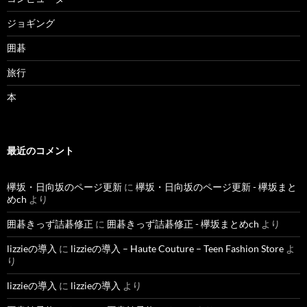
ジョギング
囲碁
旅行
本
最近のコメント
欅坂・日向坂のページ更新
に
欅坂・日向坂のページ更新 - 欅坂まと
めch
より
囲碁きっず詰碁修正
に
囲碁きっず詰碁修正 - 欅坂まとめch
より
lizzieの導入
に
lizzieの導入 – Haute Couture – Teen Fashion Store
よ
り
lizzieの導入
に
lizzieの導入
より