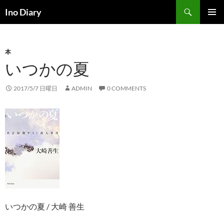
コ
検
Ino Diary
ン
索
メインメ
テ
ニュー
ン
本
ツ
いつかの夏
へ
ス
キ
2017/5/7 日曜日
ADMIN
0 COMMENTS
ッ
プ
いつかの夏 / 大崎 善生