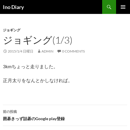
コ
検
Ino Diary
ン
索
メインメ
テ
ニュー
ン
ジョギング
ツ
ジョギング(1/3)
へ
ス
キ
2015/1/4 日曜日
ADMIN
0 COMMENTS
ッ
プ
3kmちょっと走りました。
正月太りをなんとかしなければ。
投
前の投稿
稿
囲碁きっず詰碁のGoogle play登録
ナ