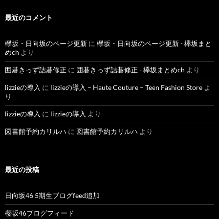
最近のコメント
欅坂・日向坂のページ更新
に
欅坂・日向坂のページ更新 - 欅坂まと
めch
より
囲碁きっず詰碁修正
に
囲碁きっず詰碁修正 - 欅坂まとめch
より
lizzieの導入
に
lizzieの導入 – Haute Couture – Teen Fashion Store
よ
り
lizzieの導入
に
lizzieの導入
より
図書館予約カリルハ
に
図書館予約カリルハ
より
最近の投稿
日向坂46 5期生ブログfeed追加
櫻坂46ブログフィード