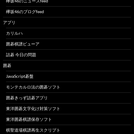
欅坂46のニュースfeed
欅坂46のブログfeed
アプリ
カリルハ
囲碁棋譜ビューア
詰碁 今日の問題
囲碁
JavaScript碁盤
モンテカルロ法の囲碁ソフト
囲碁きっず詰碁アプリ
東洋囲碁文字化け対策ソフト
東洋囲碁棋譜保存ソフト
棋聖道場棋譜再生スクリプト