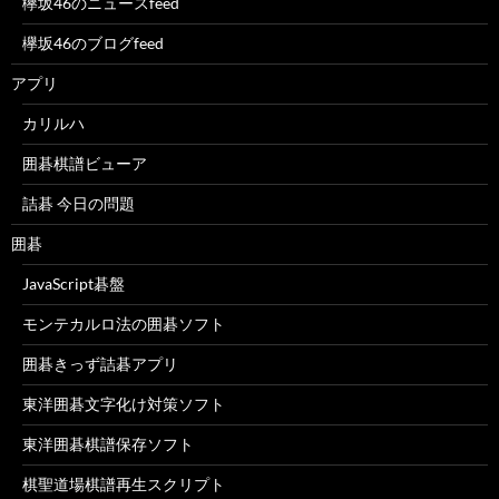
欅坂46のニュースfeed
欅坂46のブログfeed
アプリ
カリルハ
囲碁棋譜ビューア
詰碁 今日の問題
囲碁
JavaScript碁盤
モンテカルロ法の囲碁ソフト
囲碁きっず詰碁アプリ
東洋囲碁文字化け対策ソフト
東洋囲碁棋譜保存ソフト
棋聖道場棋譜再生スクリプト