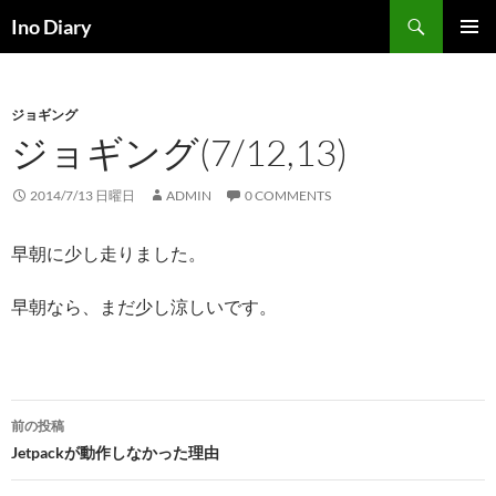
コ
検
Ino Diary
ン
索
メインメ
テ
ニュー
ン
ジョギング
ツ
ジョギング(7/12,13)
へ
ス
キ
2014/7/13 日曜日
ADMIN
0 COMMENTS
ッ
プ
早朝に少し走りました。
早朝なら、まだ少し涼しいです。
投
前の投稿
稿
Jetpackが動作しなかった理由
ナ