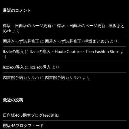
最近のコメント
欅坂・日向坂のページ更新
に
欅坂・日向坂のページ更新 - 欅坂まと
めch
より
囲碁きっず詰碁修正
に
囲碁きっず詰碁修正 - 欅坂まとめch
より
lizzieの導入
に
lizzieの導入 – Haute Couture – Teen Fashion Store
よ
り
lizzieの導入
に
lizzieの導入
より
図書館予約カリルハ
に
図書館予約カリルハ
より
最近の投稿
日向坂46 5期生ブログfeed追加
櫻坂46ブログフィード