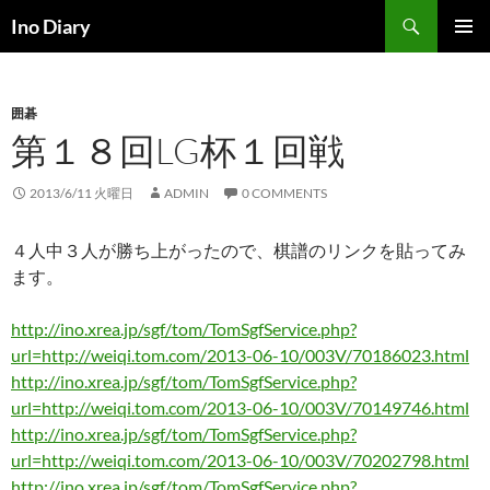
コ
検
Ino Diary
ン
索
メインメ
テ
ニュー
ン
囲碁
ツ
第１８回LG杯１回戦
へ
ス
キ
2013/6/11 火曜日
ADMIN
0 COMMENTS
ッ
プ
４人中３人が勝ち上がったので、棋譜のリンクを貼ってみ
ます。
http://ino.xrea.jp/sgf/tom/TomSgfService.php?
url=http://weiqi.tom.com/2013-06-10/003V/70186023.html
http://ino.xrea.jp/sgf/tom/TomSgfService.php?
url=http://weiqi.tom.com/2013-06-10/003V/70149746.html
http://ino.xrea.jp/sgf/tom/TomSgfService.php?
url=http://weiqi.tom.com/2013-06-10/003V/70202798.html
http://ino.xrea.jp/sgf/tom/TomSgfService.php?