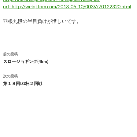
url=http://weiqi.tom.com/2013-06-10/003V/70122320.html
羽根九段の半目負けが惜しいです。
投
前の投稿
稿
スロージョギング(4km)
ナ
次の投稿
ビ
第１８回LG杯２回戦
ゲ
ー
シ
ョ