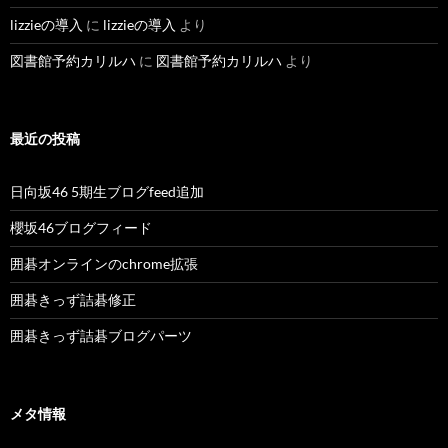
lizzieの導入
に
lizzieの導入
より
図書館予約カリルハ
に
図書館予約カリルハ
より
最近の投稿
日向坂46 5期生ブログfeed追加
櫻坂46ブログフィード
囲碁オンラインのchrome拡張
囲碁きっず詰碁修正
囲碁きっず詰碁ブログパーツ
メタ情報