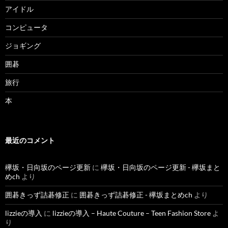
アイドル
コンピュータ
ジョギング
囲碁
旅行
本
最近のコメント
欅坂・日向坂のページ更新
に
欅坂・日向坂のページ更新 - 欅坂まと
めch
より
囲碁きっず詰碁修正
に
囲碁きっず詰碁修正 - 欅坂まとめch
より
lizzieの導入
に
lizzieの導入 – Haute Couture – Teen Fashion Store
よ
り