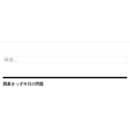
検
索:
囲碁きっず今日の問題