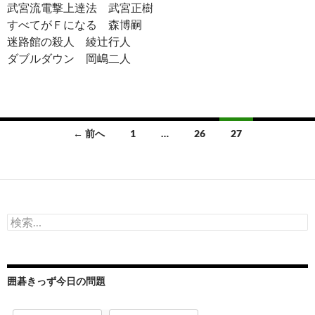
武宮流電撃上達法 武宮正樹
すべてがＦになる 森博嗣
迷路館の殺人 綾辻行人
ダブルダウン 岡嶋二人
投
← 前へ
1
…
26
27
稿
ナ
ビ
検
ゲ
索:
ー
シ
囲碁きっず今日の問題
ョ