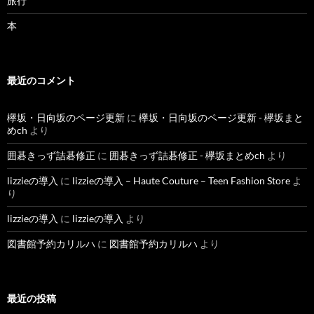
旅行
本
最近のコメント
欅坂・日向坂のページ更新
に
欅坂・日向坂のページ更新 - 欅坂まと
めch
より
囲碁きっず詰碁修正
に
囲碁きっず詰碁修正 - 欅坂まとめch
より
lizzieの導入
に
lizzieの導入 – Haute Couture – Teen Fashion Store
よ
り
lizzieの導入
に
lizzieの導入
より
図書館予約カリルハ
に
図書館予約カリルハ
より
最近の投稿