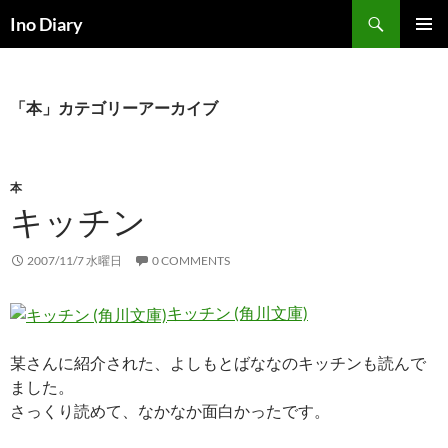
コ
検
Ino Diary
ン
索
メインメ
テ
ニュー
ン
ツ
「本」カテゴリーアーカイブ
へ
ス
キ
本
ッ
キッチン
プ
2007/11/7 水曜日
0 COMMENTS
キッチン (角川文庫)
某さんに紹介された、よしもとばななのキッチンも読んで
ました。
さっくり読めて、なかなか面白かったです。