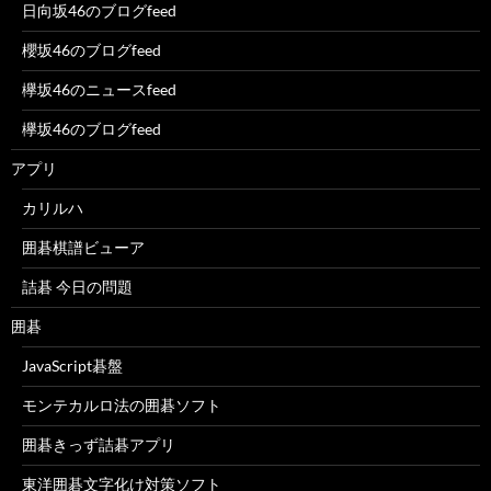
日向坂46のブログfeed
櫻坂46のブログfeed
欅坂46のニュースfeed
欅坂46のブログfeed
アプリ
カリルハ
囲碁棋譜ビューア
詰碁 今日の問題
囲碁
JavaScript碁盤
モンテカルロ法の囲碁ソフト
囲碁きっず詰碁アプリ
東洋囲碁文字化け対策ソフト