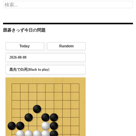
検
索:
囲碁きっず今日の問題