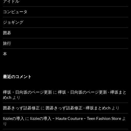
アイドル
コンピュータ
ジョギング
囲碁
旅行
本
最近のコメント
欅坂・日向坂のページ更新
に
欅坂・日向坂のページ更新 - 欅坂まと
めch
より
囲碁きっず詰碁修正
に
囲碁きっず詰碁修正 - 欅坂まとめch
より
lizzieの導入
に
lizzieの導入 – Haute Couture – Teen Fashion Store
よ
り