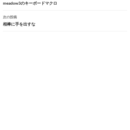
稿
meadow3のキーボードマクロ
ナ
次の投稿
ビ
相棒に手を出すな
ゲ
ー
シ
ョ
ン