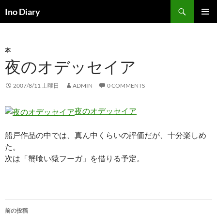
コ
検
Ino Diary
ン
索
メインメ
テ
ニュー
ン
本
ツ
夜のオデッセイア
へ
ス
キ
2007/8/11 土曜日
ADMIN
0 COMMENTS
ッ
プ
夜のオデッセイア
船戸作品の中では、真ん中くらいの評価だが、十分楽しめ
た。
次は「蟹喰い猿フーガ」を借りる予定。
投
前の投稿