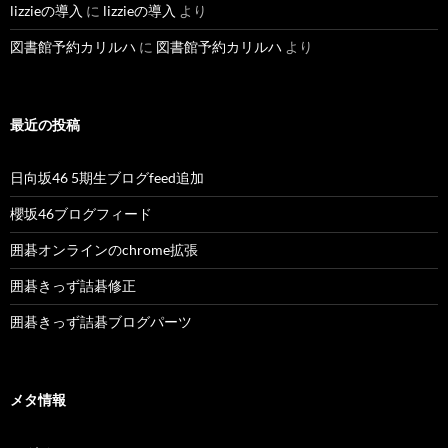
lizzieの導入
に
lizzieの導入
より
図書館予約カリルハ
に
図書館予約カリルハ
より
最近の投稿
日向坂46 5期生ブログfeed追加
櫻坂46ブログフィード
囲碁オンラインのchrome拡張
囲碁きっず詰碁修正
囲碁きっず詰碁ブログパーツ
メタ情報