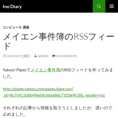
コ
検
Ino Diary
ン
索
メインメ
テ
ニュー
ン
コンピュータ
,
囲碁
ツ
メイエン事件簿のRSSフィー
へ
ス
ド
キ
ッ
2013/3/9 土曜日
ADMIN
0 COMMENTS
プ
Yahoo! Pipesで
メイエン事件簿
のRSSフィードを作ってみま
した。
http://pipes.yahoo.com/pipes/pipe.run?
_id=8c7c413c8b49e69c66aa86c7103e9c5f&_render=rss
それぞれの記事から情報を取ろうとしましたが、遅いので
止めました。