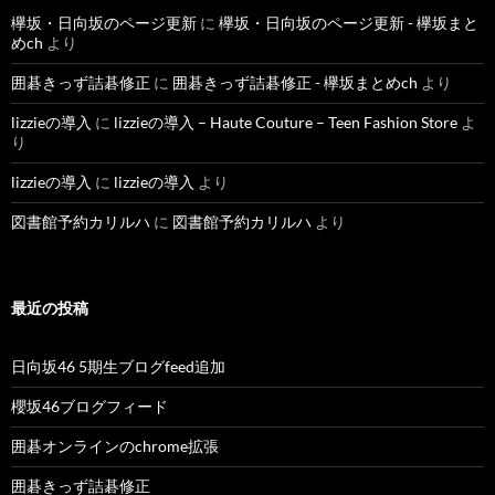
欅坂・日向坂のページ更新
に
欅坂・日向坂のページ更新 - 欅坂まと
めch
より
囲碁きっず詰碁修正
に
囲碁きっず詰碁修正 - 欅坂まとめch
より
lizzieの導入
に
lizzieの導入 – Haute Couture – Teen Fashion Store
よ
り
lizzieの導入
に
lizzieの導入
より
図書館予約カリルハ
に
図書館予約カリルハ
より
最近の投稿
日向坂46 5期生ブログfeed追加
櫻坂46ブログフィード
囲碁オンラインのchrome拡張
囲碁きっず詰碁修正