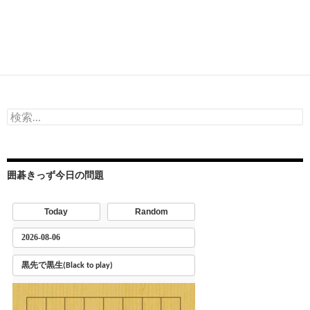
検
索:
囲碁きっず今日の問題