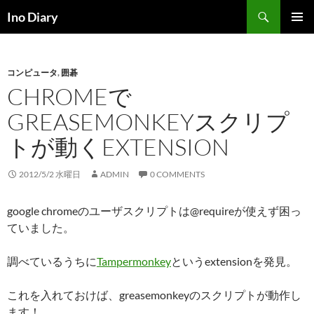
コ
検
Ino Diary
ン
索
メインメ
テ
ニュー
ン
コンピュータ
,
囲碁
ツ
CHROMEで
へ
ス
GREASEMONKEYスクリプ
キ
トが動くEXTENSION
ッ
プ
2012/5/2 水曜日
ADMIN
0 COMMENTS
google chromeのユーザスクリプトは@requireが使えず困っ
ていました。
調べているうちに
Tampermonkey
というextensionを発見。
これを入れておけば、greasemonkeyのスクリプトが動作し
ます！