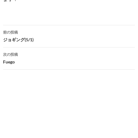
投
前の投稿
稿
ジョギング(5/1)
ナ
次の投稿
ビ
Fuego
ゲ
ー
シ
ョ
ン