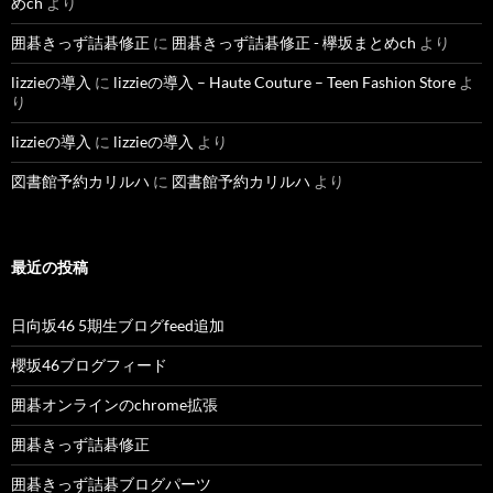
めch
より
囲碁きっず詰碁修正
に
囲碁きっず詰碁修正 - 欅坂まとめch
より
lizzieの導入
に
lizzieの導入 – Haute Couture – Teen Fashion Store
よ
り
lizzieの導入
に
lizzieの導入
より
図書館予約カリルハ
に
図書館予約カリルハ
より
最近の投稿
日向坂46 5期生ブログfeed追加
櫻坂46ブログフィード
囲碁オンラインのchrome拡張
囲碁きっず詰碁修正
囲碁きっず詰碁ブログパーツ