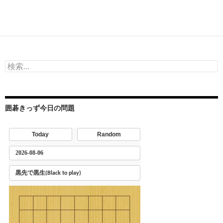
検
索:
囲碁きっず今日の問題