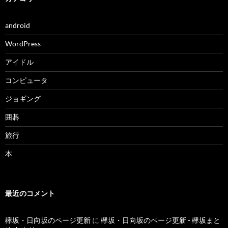
android
WordPress
アイドル
コンピュータ
ジョギング
囲碁
旅行
本
最近のコメント
欅坂・日向坂のページ更新
に
欅坂・日向坂のページ更新 - 欅坂まと