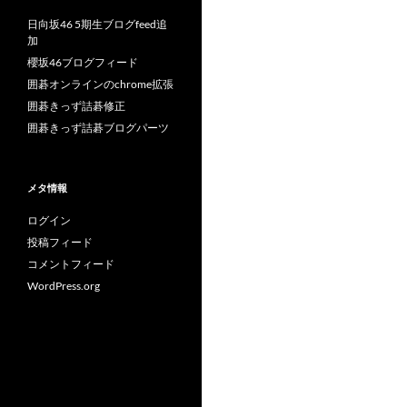
日向坂46 5期生ブログfeed追
加
櫻坂46ブログフィード
囲碁オンラインのchrome拡張
囲碁きっず詰碁修正
囲碁きっず詰碁ブログパーツ
メタ情報
ログイン
投稿フィード
コメントフィード
WordPress.org