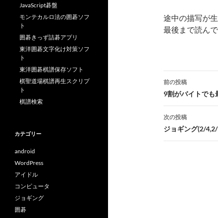
JavaScript碁盤
モンテカルロ法の囲碁ソフ
途中の描写が生
ト
最後まで読んで
囲碁きっず詰碁アプリ
東洋囲碁文字化け対策ソフ
ト
東洋囲碁棋譜保存ソフト
投
棋聖道場棋譜再生スクリプ
前の投稿
ト
稿
9割がバイトでも
棋譜検索
ナ
次の投稿
ビ
ジョギング(2/4,2/
カテゴリー
ゲ
android
ー
WordPress
アイドル
シ
コンピュータ
ョ
ジョギング
囲碁
ン