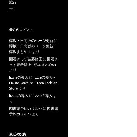
旅行
本
最近のコメント
欅坂・日向坂のページ更新
に
欅坂・日向坂のページ更新 -
欅坂まとめch
より
囲碁きっず詰碁修正
に
囲碁き
っず詰碁修正 - 欅坂まとめch
より
lizzieの導入
に
lizzieの導入 –
Haute Couture – Teen Fashion
Store
より
lizzieの導入
に
lizzieの導入
よ
り
図書館予約カリルハ
に
図書館
予約カリルハ
より
最近の投稿