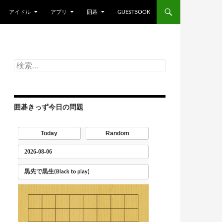
アイドル
アプリ
囲碁
GUESTBOOK
検
索:
囲碁きっず今日の問題