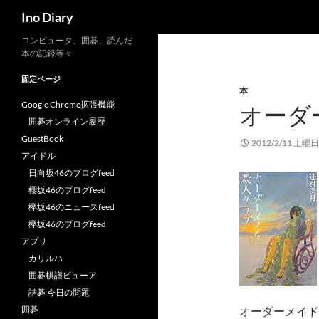
検
Ino Diary
索
コ
コンピュータ、囲碁、読んだ
本の記録等々
ン
テ
固定ページ
本
ン
Google Chrome拡張機能
オーダ
ツ
囲碁オンライン履歴
へ
GuestBook
ス
2012/2/11 土曜日
アイドル
キ
日向坂46のブログfeed
ッ
櫻坂46のブログfeed
プ
欅坂46のニュースfeed
欅坂46のブログfeed
アプリ
カリルハ
囲碁棋譜ビューア
詰碁 今日の問題
囲碁
オーダーメイド