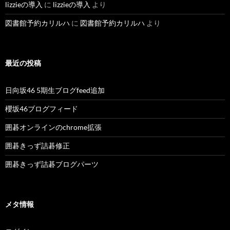
lizzieの導入
に
lizzieの導入
より
図書館予約カリルハ
に
図書館予約カリルハ
より
最近の投稿
日向坂46 5期生ブログfeed追加
櫻坂46ブログフィード
囲碁オンラインのchrome拡張
囲碁きっず詰碁修正
囲碁きっず詰碁ブログパーツ
メタ情報