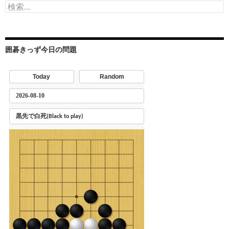
検
索:
囲碁きっず今日の問題