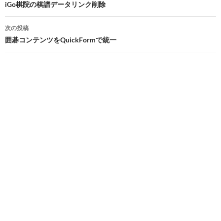
稿
iGo棋院の棋譜データリンク削除
ナ
次の投稿
ビ
囲碁コンテンツをQuickFormで統一
ゲ
ー
シ
ョ
ン