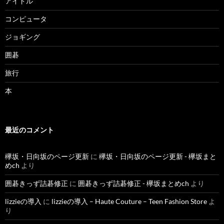
アイドル
コンピュータ
ジョギング
囲碁
旅行
本
最近のコメント
欅坂・日向坂のページ更新
に
欅坂・日向坂のページ更新 - 欅坂まと
めch
より
囲碁きっず詰碁修正
に
囲碁きっず詰碁修正 - 欅坂まとめch
より
lizzieの導入
に
lizzieの導入 – Haute Couture – Teen Fashion Store
よ
り