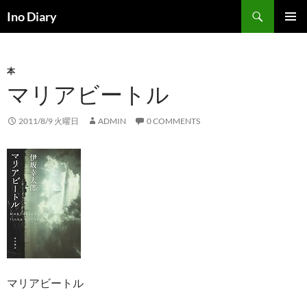
コ
検
Ino Diary
ン
索
メインメ
テ
ニュー
ン
本
ツ
マリアビートル
へ
ス
キ
2011/8/9 火曜日
ADMIN
0 COMMENTS
ッ
プ
マリアビートル