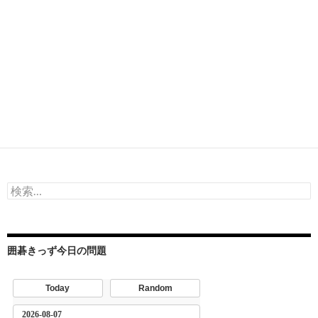
検
索:
囲碁きっず今日の問題