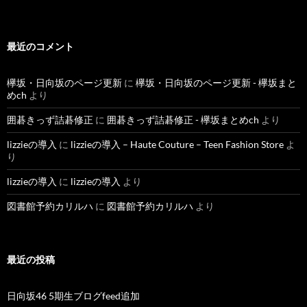
最近のコメント
欅坂・日向坂のページ更新
に
欅坂・日向坂のページ更新 - 欅坂まと
めch
より
囲碁きっず詰碁修正
に
囲碁きっず詰碁修正 - 欅坂まとめch
より
lizzieの導入
に
lizzieの導入 – Haute Couture – Teen Fashion Store
よ
り
lizzieの導入
に
lizzieの導入
より
図書館予約カリルハ
に
図書館予約カリルハ
より
最近の投稿
日向坂46 5期生ブログfeed追加