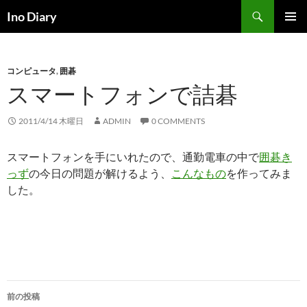
コ
検
Ino Diary
ン
索
メインメ
テ
ニュー
ン
コンピュータ
,
囲碁
ツ
スマートフォンで詰碁
へ
ス
キ
2011/4/14 木曜日
ADMIN
0 COMMENTS
ッ
プ
スマートフォンを手にいれたので、通勤電車の中で
囲碁き
っず
の今日の問題が解けるよう、
こんなもの
を作ってみま
した。
投
前の投稿