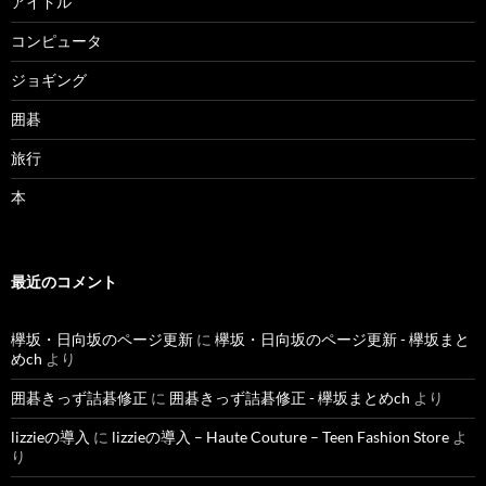
アイドル
コンピュータ
ジョギング
囲碁
旅行
本
最近のコメント
欅坂・日向坂のページ更新
に
欅坂・日向坂のページ更新 - 欅坂まと
めch
より
囲碁きっず詰碁修正
に
囲碁きっず詰碁修正 - 欅坂まとめch
より
lizzieの導入
に
lizzieの導入 – Haute Couture – Teen Fashion Store
よ
り