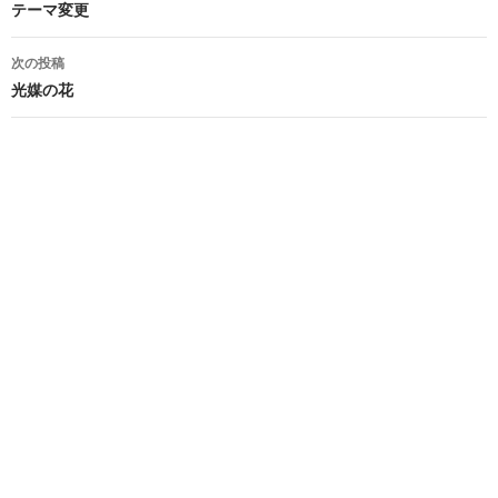
稿
テーマ変更
ナ
次の投稿
ビ
光媒の花
ゲ
ー
シ
ョ
ン