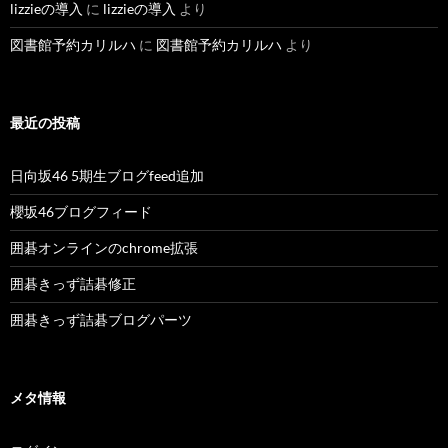
lizzieの導入
に
lizzieの導入
より
図書館予約カリルハ
に
図書館予約カリルハ
より
最近の投稿
日向坂46 5期生ブログfeed追加
櫻坂46ブログフィード
囲碁オンラインのchrome拡張
囲碁きっず詰碁修正
囲碁きっず詰碁ブログパーツ
メタ情報