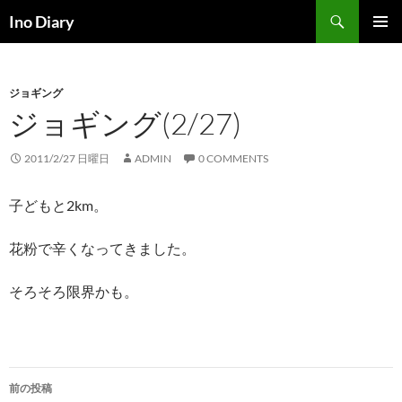
コ
検
Ino Diary
ン
索
メインメ
テ
ニュー
ン
ジョギング
ツ
ジョギング(2/27)
へ
ス
キ
2011/2/27 日曜日
ADMIN
0 COMMENTS
ッ
プ
子どもと2km。
花粉で辛くなってきました。
そろそろ限界かも。
投
前の投稿