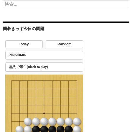
検
索:
囲碁きっず今日の問題