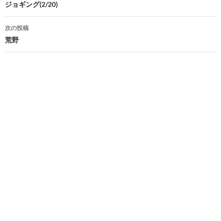
稿
ジョギング(2/20)
ナ
次の投稿
ビ
荒野
ゲ
ー
シ
ョ
ン