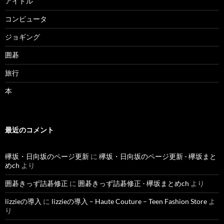
アイドル
コンピュータ
ジョギング
囲碁
旅行
本
最近のコメント
欅坂・日向坂のページ更新
に
欅坂・日向坂のページ更新 - 欅坂まと
めch
より
囲碁きっず詰碁修正
に
囲碁きっず詰碁修正 - 欅坂まとめch
より
lizzieの導入
に
lizzieの導入 – Haute Couture – Teen Fashion Store
よ
り