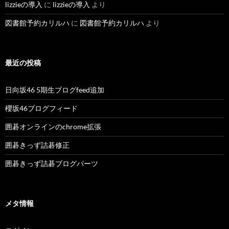
lizzieの導入
に
lizzieの導入
より
図書館予約カリルハ
に
図書館予約カリルハ
より
最近の投稿
日向坂46 5期生ブログfeed追加
櫻坂46ブログフィード
囲碁オンラインのchrome拡張
囲碁きっず詰碁修正
囲碁きっず詰碁ブログパーツ
メタ情報