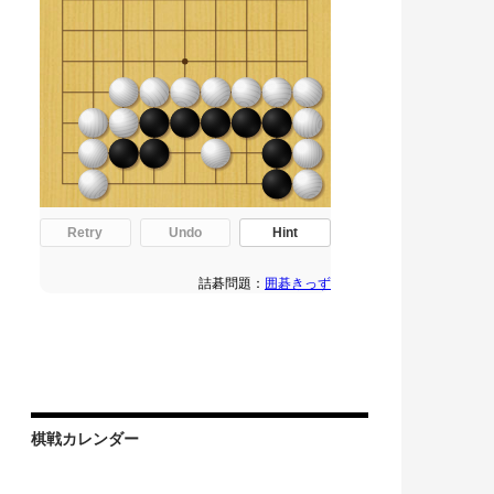
棋戦カレンダー