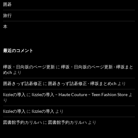
囲碁
旅行
本
最近のコメント
欅坂・日向坂のページ更新
に
欅坂・日向坂のページ更新 - 欅坂まと
めch
より
囲碁きっず詰碁修正
に
囲碁きっず詰碁修正 - 欅坂まとめch
より
lizzieの導入
に
lizzieの導入 – Haute Couture – Teen Fashion Store
よ
り
lizzieの導入
に
lizzieの導入
より
図書館予約カリルハ
に
図書館予約カリルハ
より