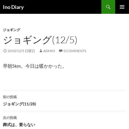
コ
検
Ino Diary
ン
索
メインメ
テ
ニュー
ン
ジョギング
ツ
ジョギング(12/5)
へ
ス
キ
2010/12/5 日曜日
ADMIN
0 COMMENTS
ッ
プ
早朝5km。今日は暖かかった。
投
前の投稿
稿
ジョギング(11/28)
ナ
次の投稿
ビ
葬式は、要らない