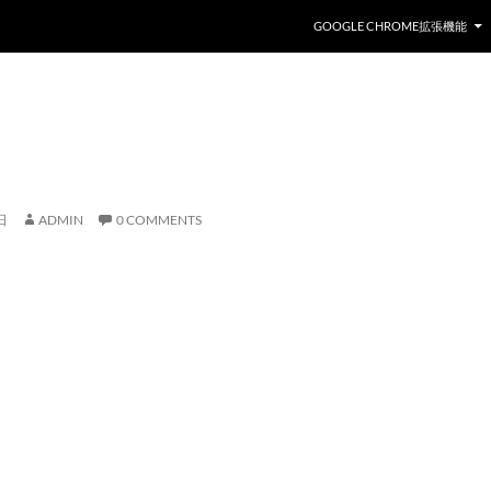
GOOGLE CHROME拡張機能
日
ADMIN
0 COMMENTS