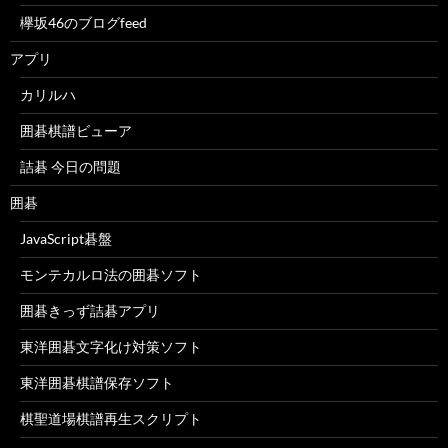
欅坂46のブログfeed
アプリ
カリルハ
囲碁棋譜ビューア
詰碁 今日の問題
囲碁
JavaScript碁盤
モンテカルロ法の囲碁ソフト
囲碁きっず詰碁アプリ
東洋囲碁文字化け対策ソフト
東洋囲碁棋譜保存ソフト
棋聖道場棋譜再生スクリプト