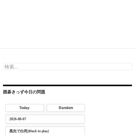
検
索:
囲碁きっず今日の問題