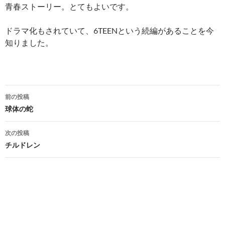
青春ストーリー。とてもよいです。
ドラマ化もされていて、6TEENという続編があることを今
知りました。
投
前の投稿
稿
球体の蛇
ナ
次の投稿
ビ
チルドレン
ゲ
ー
シ
ョ