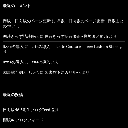
最近のコメント
欅坂・日向坂のページ更新
に
欅坂・日向坂のページ更新 - 欅坂まと
めch
より
囲碁きっず詰碁修正
に
囲碁きっず詰碁修正 - 欅坂まとめch
より
lizzieの導入
に
lizzieの導入 – Haute Couture – Teen Fashion Store
よ
り
lizzieの導入
に
lizzieの導入
より
図書館予約カリルハ
に
図書館予約カリルハ
より
最近の投稿
日向坂46 5期生ブログfeed追加
櫻坂46ブログフィード