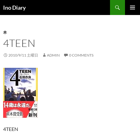
コ
検
Ino Diary
ン
索
メインメ
テ
ニュー
ン
本
ツ
4TEEN
へ
ス
キ
2010/9/11 土曜日
ADMIN
0 COMMENTS
ッ
プ
4TEEN