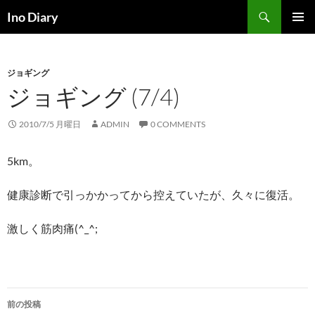
コ
検
Ino Diary
ン
索
メインメ
テ
ニュー
ン
ジョギング
ツ
ジョギング (7/4)
へ
ス
キ
2010/7/5 月曜日
ADMIN
0 COMMENTS
ッ
プ
5km。
健康診断で引っかかってから控えていたが、久々に復活。
激しく筋肉痛(^_^;
投
前の投稿