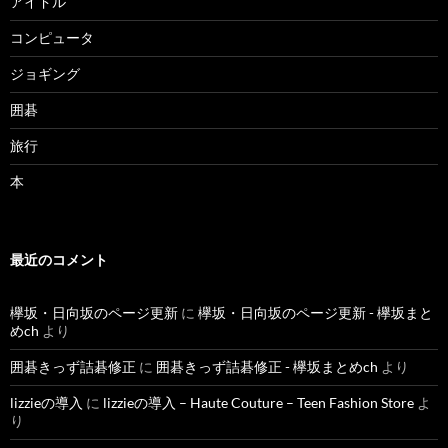
アイドル
コンピュータ
ジョギング
囲碁
旅行
本
最近のコメント
欅坂・日向坂のページ更新
に
欅坂・日向坂のページ更新 - 欅坂まと
めch
より
囲碁きっず詰碁修正
に
囲碁きっず詰碁修正 - 欅坂まとめch
より
lizzieの導入
に
lizzieの導入 – Haute Couture – Teen Fashion Store
よ
り