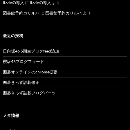
lizzieの導入
に
lizzieの導入
より
図書館予約カリルハ
に
図書館予約カリルハ
より
最近の投稿
日向坂46 5期生ブログfeed追加
櫻坂46ブログフィード
囲碁オンラインのchrome拡張
囲碁きっず詰碁修正
囲碁きっず詰碁ブログパーツ
メタ情報