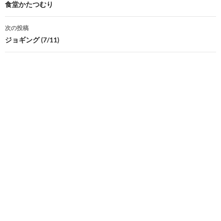
稿
食堂かたつむり
ナ
次の投稿
ビ
ジョギング (7/11)
ゲ
ー
シ
ョ
ン