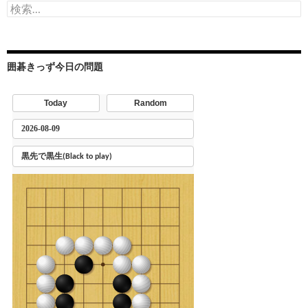
検
索:
囲碁きっず今日の問題