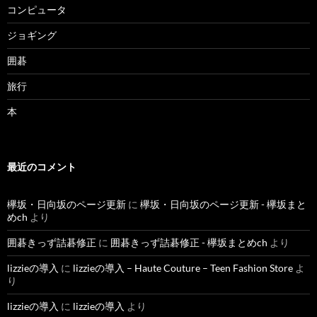
コンピュータ
ジョギング
囲碁
旅行
本
最近のコメント
欅坂・日向坂のページ更新
に
欅坂・日向坂のページ更新 - 欅坂まと
めch
より
囲碁きっず詰碁修正
に
囲碁きっず詰碁修正 - 欅坂まとめch
より
lizzieの導入
に
lizzieの導入 – Haute Couture – Teen Fashion Store
よ
り
lizzieの導入
に
lizzieの導入
より