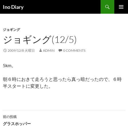
コ
検
Ino Diary
ン
索
メインメ
テ
ニュー
ン
ジョギング
ツ
ジョギング(12/5)
へ
ス
キ
2009/12/8 火曜日
ADMIN
0 COMMENTS
ッ
プ
5km。
朝６時におきて走ろうと思ったら真っ暗だったので、６時
半スタートに変更した。
投
前の投稿
稿
グラスホッパー