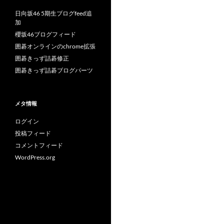
日向坂46 5期生ブログfeed追
加
櫻坂46ブログフィード
囲碁オンラインのchrome拡張
囲碁きっず詰碁修正
囲碁きっず詰碁ブログパーツ
メタ情報
ログイン
投稿フィード
コメントフィード
WordPress.org