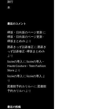
旅行
本
最近のコメント
欅坂・日向坂のページ更新
に
欅坂・日向坂のページ更新 -
欅坂まとめch
より
囲碁きっず詰碁修正
に
囲碁き
っず詰碁修正 - 欅坂まとめch
より
lizzieの導入
に
lizzieの導入 –
Haute Couture – Teen Fashion
Store
より
lizzieの導入
に
lizzieの導入
よ
り
図書館予約カリルハ
に
図書館
予約カリルハ
より
最近の投稿