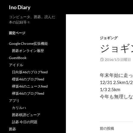
検
Ino Diary
索
コ
コンピュータ、囲碁、読んだ
本の記録等々
ン
テ
固定ページ
ジョギング
ン
Google Chrome拡張機能
ジョギ
ツ
囲碁オンライン履歴
へ
GuestBook
ス
2016/1/3 日曜日
アイドル
キ
日向坂46のブログfeed
ッ
年末年始に走っ
櫻坂46のブログfeed
プ
12/31 2.5km1/2
欅坂46のニュースfeed
1/3 2.5km
欅坂46のブログfeed
今年も無理しな
アプリ
カリルハ
囲碁棋譜ビューア
詰碁 今日の問題
投
前の投稿
囲碁