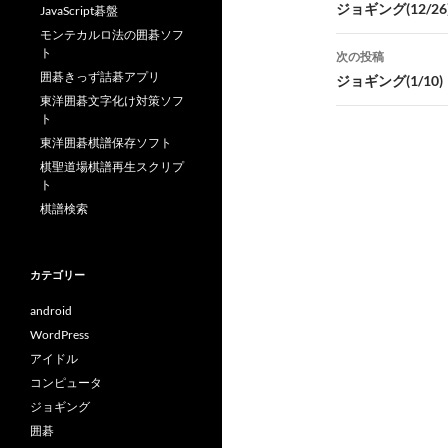
稿
ジョギング(12/26
JavaScript碁盤
モンテカルロ法の囲碁ソフ
ナ
ト
次の投稿
ビ
囲碁きっず詰碁アプリ
ジョギング(1/10)
東洋囲碁文字化け対策ソフ
ゲ
ト
東洋囲碁棋譜保存ソフト
ー
棋聖道場棋譜再生スクリプ
シ
ト
棋譜検索
ョ
ン
カテゴリー
android
WordPress
アイドル
コンピュータ
ジョギング
囲碁