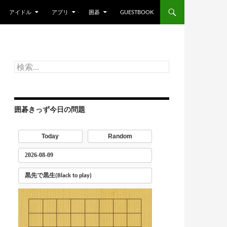
アイドル
アプリ
囲碁
GUESTBOOK
検
索:
囲碁きっず今日の問題