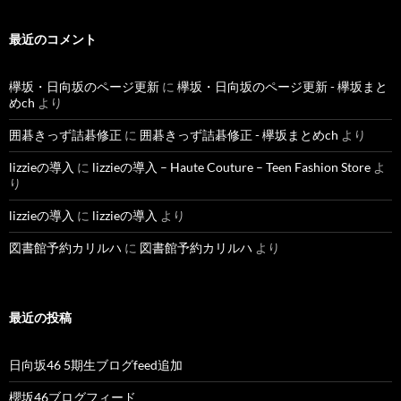
最近のコメント
欅坂・日向坂のページ更新
に
欅坂・日向坂のページ更新 - 欅坂まと
めch
より
囲碁きっず詰碁修正
に
囲碁きっず詰碁修正 - 欅坂まとめch
より
lizzieの導入
に
lizzieの導入 – Haute Couture – Teen Fashion Store
よ
り
lizzieの導入
に
lizzieの導入
より
図書館予約カリルハ
に
図書館予約カリルハ
より
最近の投稿
日向坂46 5期生ブログfeed追加
櫻坂46ブログフィード