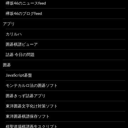
欅坂46のニュースfeed
欅坂46のブログfeed
アプリ
カリルハ
囲碁棋譜ビューア
詰碁 今日の問題
囲碁
JavaScript碁盤
モンテカルロ法の囲碁ソフト
囲碁きっず詰碁アプリ
東洋囲碁文字化け対策ソフト
東洋囲碁棋譜保存ソフト
棋聖道場棋譜再生スクリプト