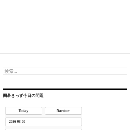
検
索:
囲碁きっず今日の問題