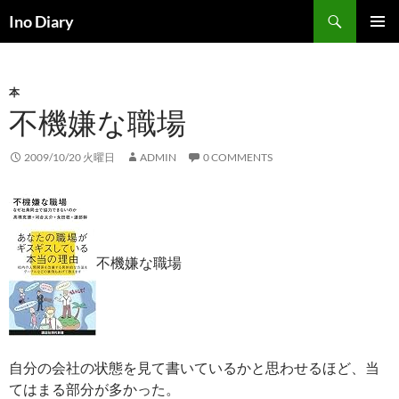
コ
検
Ino Diary
ン
索
メインメ
テ
ニュー
ン
本
ツ
不機嫌な職場
へ
ス
キ
2009/10/20 火曜日
ADMIN
0 COMMENTS
ッ
プ
不機嫌な職場
自分の会社の状態を見て書いているかと思わせるほど、当
てはまる部分が多かった。