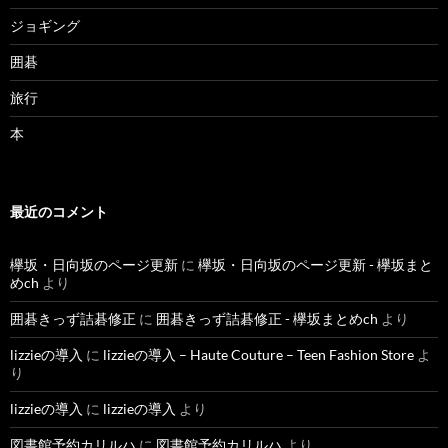
ジョギング
囲碁
旅行
本
最近のコメント
欅坂・日向坂のページ更新
に
欅坂・日向坂のページ更新 - 欅坂まと
めch
より
囲碁きっず詰碁修正
に
囲碁きっず詰碁修正 - 欅坂まとめch
より
lizzieの導入
に
lizzieの導入 – Haute Couture – Teen Fashion Store
よ
り
lizzieの導入
に
lizzieの導入
より
図書館予約カリルハ
に
図書館予約カリルハ
より