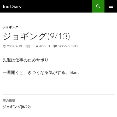
コ
検
Ino Diary
ン
索
メインメ
テ
ニュー
ン
ジョギング
ツ
ジョギング(9/13)
へ
ス
キ
2009/9/13 日曜日
ADMIN
0 COMMENTS
ッ
プ
先週は仕事のためサボり。
一週開くと、きつくなる気がする。5km。
投
前の投稿
稿
ジョギング(8/29)
ナ