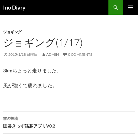
コ
検
Ino Diary
ン
索
メインメ
テ
ニュー
ン
ジョギング
ツ
ジョギング(1/17)
へ
ス
キ
2015/1/18 日曜日
ADMIN
0 COMMENTS
ッ
プ
3kmちょっと走りました。
風が強くて疲れました。
投
前の投稿
稿
囲碁きっず詰碁アプリV0.2
ナ