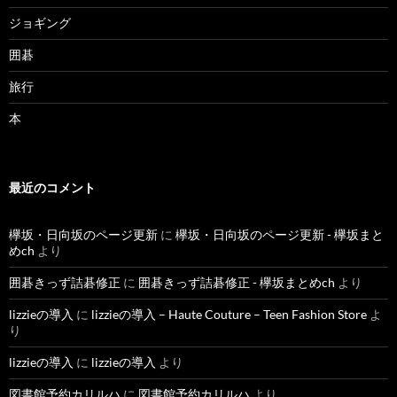
ジョギング
囲碁
旅行
本
最近のコメント
欅坂・日向坂のページ更新
に
欅坂・日向坂のページ更新 - 欅坂まと
めch
より
囲碁きっず詰碁修正
に
囲碁きっず詰碁修正 - 欅坂まとめch
より
lizzieの導入
に
lizzieの導入 – Haute Couture – Teen Fashion Store
よ
り
lizzieの導入
に
lizzieの導入
より
図書館予約カリルハ
に
図書館予約カリルハ
より