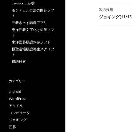
JavaScript碁盤
ナ
次の投稿
モンテカルロ法の囲碁ソフ
ビ
ト
ジョギング(11/15
囲碁きっず詰碁アプリ
ゲ
東洋囲碁文字化け対策ソフ
ト
ー
東洋囲碁棋譜保存ソフト
シ
棋聖道場棋譜再生スクリプ
ト
ョ
棋譜検索
ン
カテゴリー
android
WordPress
アイドル
コンピュータ
ジョギング
囲碁