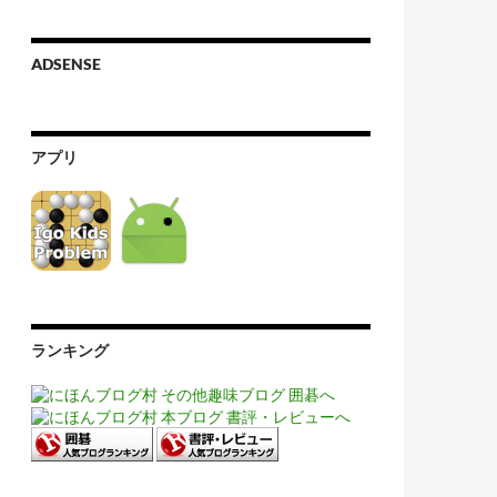
ADSENSE
アプリ
ランキング