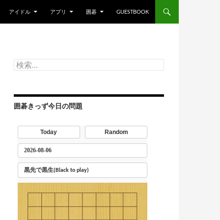
アイドル
アプリ
囲碁
GUESTBOOK
検
索:
囲碁きっず今日の問題