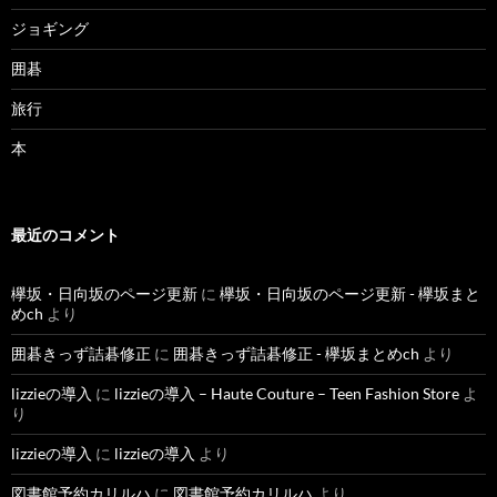
ジョギング
囲碁
旅行
本
最近のコメント
欅坂・日向坂のページ更新
に
欅坂・日向坂のページ更新 - 欅坂まと
めch
より
囲碁きっず詰碁修正
に
囲碁きっず詰碁修正 - 欅坂まとめch
より
lizzieの導入
に
lizzieの導入 – Haute Couture – Teen Fashion Store
よ
り
lizzieの導入
に
lizzieの導入
より
図書館予約カリルハ
に
図書館予約カリルハ
より