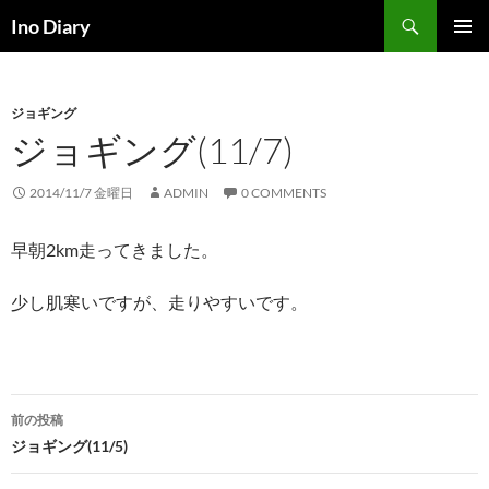
コ
検
Ino Diary
ン
索
メインメ
テ
ニュー
ン
ジョギング
ツ
ジョギング(11/7)
へ
ス
キ
2014/11/7 金曜日
ADMIN
0 COMMENTS
ッ
プ
早朝2km走ってきました。
少し肌寒いですが、走りやすいです。
投
前の投稿
稿
ジョギング(11/5)
ナ