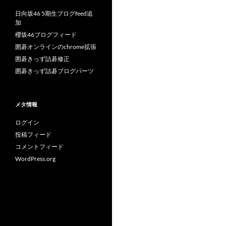
日向坂46 5期生ブログfeed追
加
櫻坂46ブログフィード
囲碁オンラインのchrome拡張
囲碁きっず詰碁修正
囲碁きっず詰碁ブログパーツ
メタ情報
ログイン
投稿フィード
コメントフィード
WordPress.org