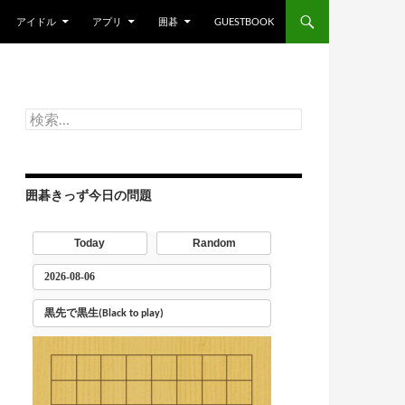
アイドル
アプリ
囲碁
GUESTBOOK
検
索:
囲碁きっず今日の問題