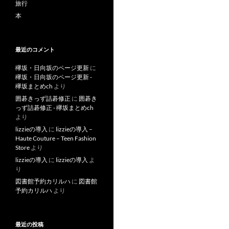
旅行
本
最近のコメント
欅坂・日向坂のページ更新
に
欅坂・日向坂のページ更新 -
欅坂まとめch
より
囲碁きっず詰碁修正
に
囲碁き
っず詰碁修正 - 欅坂まとめch
より
lizzieの導入
に
lizzieの導入 –
Haute Couture – Teen Fashion
Store
より
lizzieの導入
に
lizzieの導入
よ
り
図書館予約カリルハ
に
図書館
予約カリルハ
より
最近の投稿