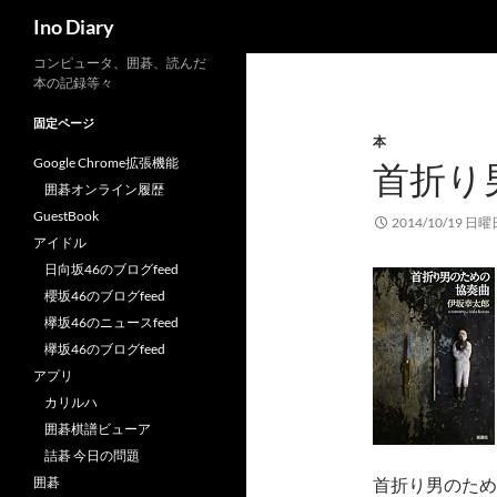
検
Ino Diary
索
コ
コンピュータ、囲碁、読んだ
本の記録等々
ン
テ
固定ページ
本
ン
Google Chrome拡張機能
首折り
ツ
囲碁オンライン履歴
へ
GuestBook
ス
2014/10/19 日曜
アイドル
キ
日向坂46のブログfeed
ッ
櫻坂46のブログfeed
プ
欅坂46のニュースfeed
欅坂46のブログfeed
アプリ
カリルハ
囲碁棋譜ビューア
詰碁 今日の問題
囲碁
首折り男のための