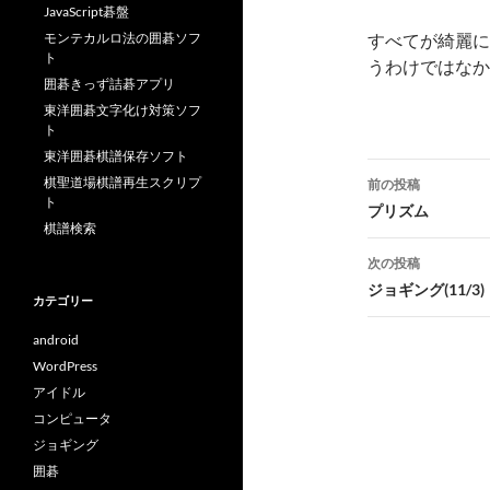
JavaScript碁盤
モンテカルロ法の囲碁ソフ
すべてが綺麗に
ト
うわけではなか
囲碁きっず詰碁アプリ
東洋囲碁文字化け対策ソフ
ト
東洋囲碁棋譜保存ソフト
投
棋聖道場棋譜再生スクリプ
前の投稿
ト
稿
プリズム
棋譜検索
ナ
次の投稿
ビ
ジョギング(11/3)
カテゴリー
ゲ
android
ー
WordPress
アイドル
シ
コンピュータ
ョ
ジョギング
囲碁
ン