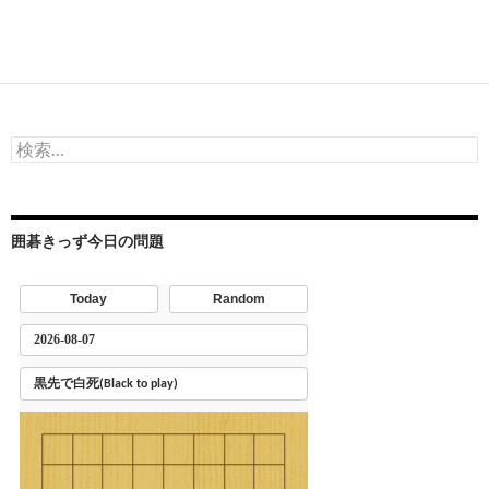
検
索:
囲碁きっず今日の問題