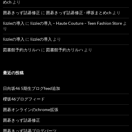
めch
より
囲碁きっず詰碁修正
に
囲碁きっず詰碁修正 - 欅坂まとめch
より
lizzieの導入
に
lizzieの導入 – Haute Couture – Teen Fashion Store
よ
り
lizzieの導入
に
lizzieの導入
より
図書館予約カリルハ
に
図書館予約カリルハ
より
最近の投稿
日向坂46 5期生ブログfeed追加
櫻坂46ブログフィード
囲碁オンラインのchrome拡張
囲碁きっず詰碁修正
囲碁きっず詰碁ブログパーツ