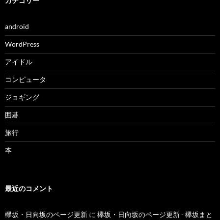
カテゴリー
android
WordPress
アイドル
コンピュータ
ジョギング
囲碁
旅行
本
最近のコメント
欅坂・日向坂のページ更新
に
欅坂・日向坂のページ更新 - 欅坂まと