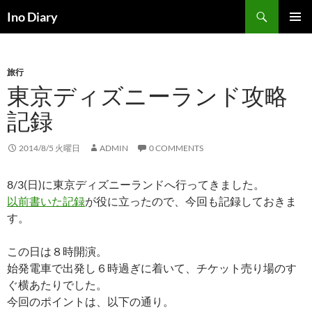
コ
検
Ino Diary
ン
索
メインメ
テ
ニュー
ン
旅行
ツ
東京ディズニーランド攻略
へ
ス
記録
キ
ッ
2014/8/5 火曜日
ADMIN
0 COMMENTS
プ
8/3(日)に東京ディズニーランドへ行ってきました。
以前書いた記録
が役に立ったので、今回も記録しておきま
す。
この日は８時開演。
始発電車で出発し６時過ぎに着いて、チケット売り場のす
ぐ横あたりでした。
今回のポイントは、以下の通り。