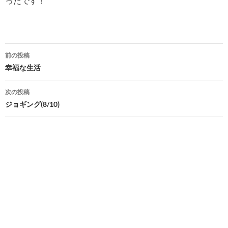
ったです！
投
前の投稿
稿
幸福な生活
ナ
次の投稿
ビ
ジョギング(8/10)
ゲ
ー
シ
ョ
ン