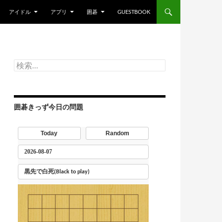
アイドル
アプリ
囲碁
GUESTBOOK
検
索:
囲碁きっず今日の問題