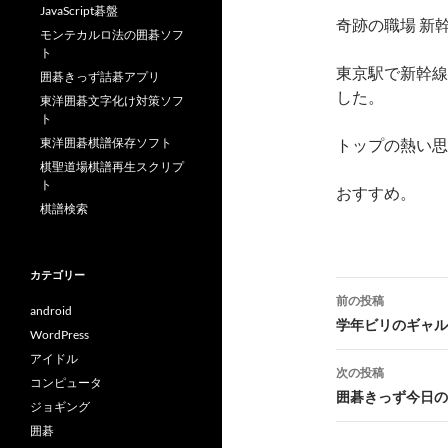
JavaScript碁盤
奇跡の職場 新幹
モンテカルロ法の囲碁ソフ
ト
東京駅で新幹線
囲碁きっず詰碁アプリ
した。
東洋囲碁文字化け対策ソフ
ト
東洋囲碁棋譜保存ソフト
トップの熱い思
棋聖道場棋譜再生スクリプ
ト
おすすめ。
棋譜検索
カテゴリー
投
前の投稿
android
稿
学年ビリのギャル
WordPress
ナ
アイドル
次の投稿
コンピュータ
ビ
囲碁きっず今日の
ジョギング
ゲ
囲碁