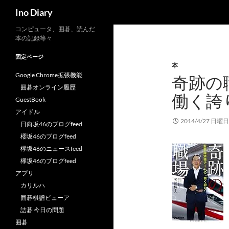
検
Ino Diary
索
コ
コンピュータ、囲碁、読んだ
本の記録等々
ン
テ
固定ページ
本
ン
Google Chrome拡張機能
奇跡の
ツ
囲碁オンライン履歴
へ
働く誇
GuestBook
ス
アイドル
キ
2014/4/27 日曜日
日向坂46のブログfeed
ッ
櫻坂46のブログfeed
プ
欅坂46のニュースfeed
欅坂46のブログfeed
アプリ
カリルハ
囲碁棋譜ビューア
詰碁 今日の問題
囲碁