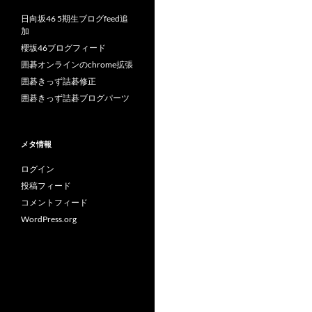
日向坂46 5期生ブログfeed追
加
櫻坂46ブログフィード
囲碁オンラインのchrome拡張
囲碁きっず詰碁修正
囲碁きっず詰碁ブログパーツ
メタ情報
ログイン
投稿フィード
コメントフィード
WordPress.org