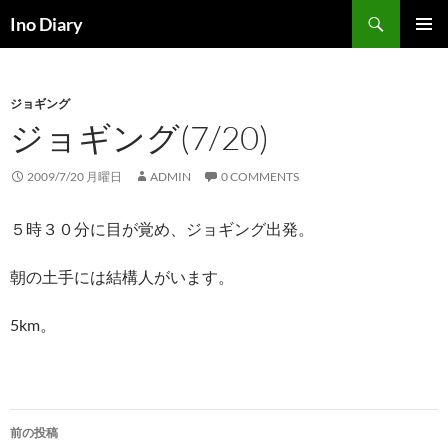
コ
検
Ino Diary
ン
索
メインメ
テ
ニュー
ン
ジョギング
ツ
ジョギング(7/20)
へ
ス
キ
2009/7/20 月曜日
ADMIN
0 COMMENTS
ッ
プ
５時３０分に目が覚め、ジョギング出発。
朝の土手には結構人がいます。
5km。
投
前の投稿