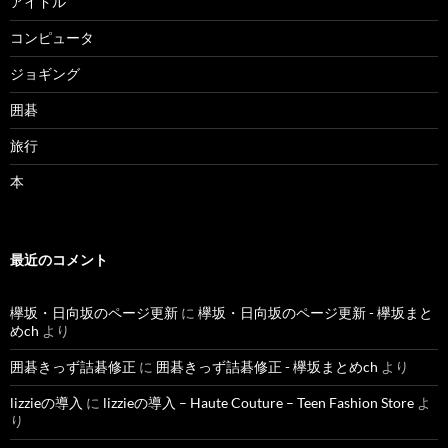
アイドル
コンピュータ
ジョギング
囲碁
旅行
本
最近のコメント
欅坂・日向坂のページ更新
に
欅坂・日向坂のページ更新 - 欅坂まと
めch
より
囲碁きっず詰碁修正
に
囲碁きっず詰碁修正 - 欅坂まとめch
より
lizzieの導入
に
lizzieの導入 – Haute Couture – Teen Fashion Store
よ
り