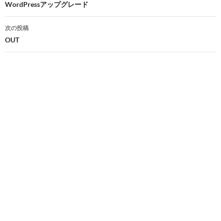
稿
WordPressアップグレード
ナ
次の投稿
ビ
OUT
ゲ
ー
シ
ョ
ン