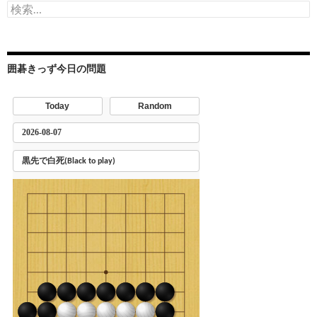
検
索:
囲碁きっず今日の問題