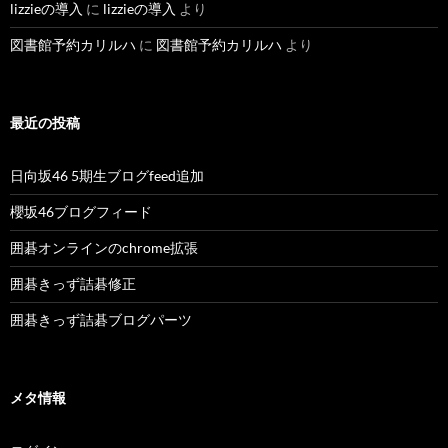
lizzieの導入
に
lizzieの導入
より
図書館予約カリルハ
に
図書館予約カリルハ
より
最近の投稿
日向坂46 5期生ブログfeed追加
櫻坂46ブログフィード
囲碁オンラインのchrome拡張
囲碁きっず詰碁修正
囲碁きっず詰碁ブログパーツ
メタ情報