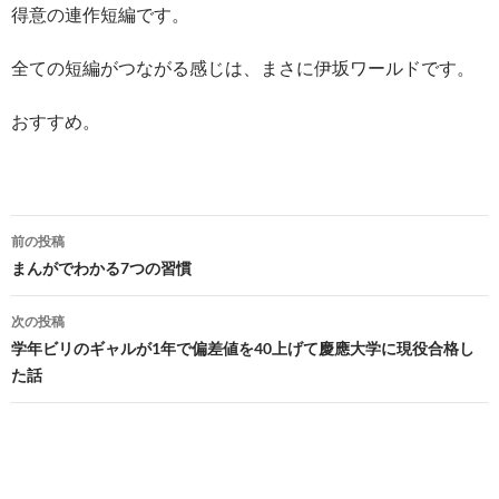
得意の連作短編です。
全ての短編がつながる感じは、まさに伊坂ワールドです。
おすすめ。
投
前の投稿
稿
まんがでわかる7つの習慣
ナ
次の投稿
ビ
学年ビリのギャルが1年で偏差値を40上げて慶應大学に現役合格し
た話
ゲ
ー
シ