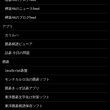
欅坂46のニュースfeed
欅坂46のブログfeed
アプリ
カリルハ
囲碁棋譜ビューア
詰碁 今日の問題
囲碁
JavaScript碁盤
モンテカルロ法の囲碁ソフト
囲碁きっず詰碁アプリ
東洋囲碁文字化け対策ソフト
東洋囲碁棋譜保存ソフト