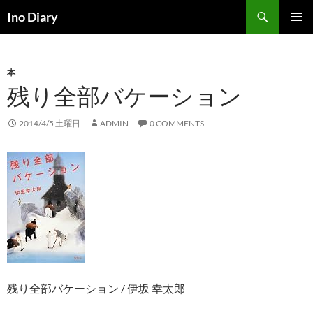
コ
検
Ino Diary
ン
索
メインメ
テ
ニュー
ン
本
ツ
残り全部バケーション
へ
ス
キ
2014/4/5 土曜日
ADMIN
0 COMMENTS
ッ
プ
残り全部バケーション / 伊坂 幸太郎