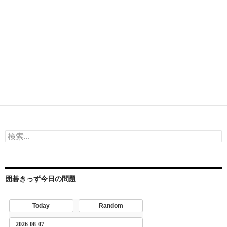
検
索:
囲碁きっず今日の問題