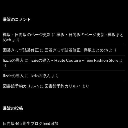
最近のコメント
欅坂・日向坂のページ更新
に
欅坂・日向坂のページ更新 - 欅坂まと
めch
より
囲碁きっず詰碁修正
に
囲碁きっず詰碁修正 - 欅坂まとめch
より
lizzieの導入
に
lizzieの導入 – Haute Couture – Teen Fashion Store
よ
り
lizzieの導入
に
lizzieの導入
より
図書館予約カリルハ
に
図書館予約カリルハ
より
最近の投稿
日向坂46 5期生ブログfeed追加