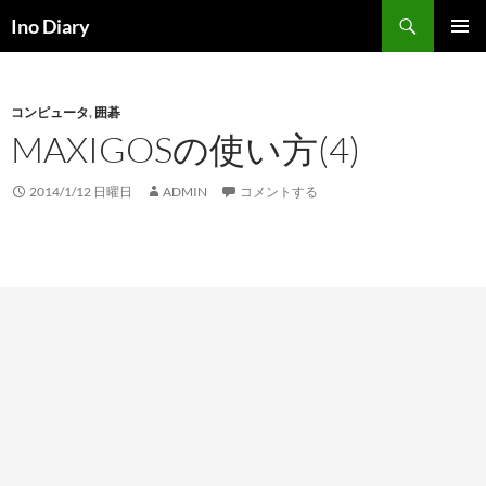
コ
検
Ino Diary
ン
索
メインメ
テ
ニュー
ン
コンピュータ
,
囲碁
ツ
MAXIGOSの使い方(4)
へ
ス
キ
2014/1/12 日曜日
ADMIN
コメントする
ッ
プ