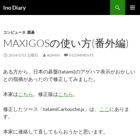
コ
検
Ino Diary
ン
索
メインメ
テ
ニュー
ン
コンピュータ
,
囲碁
ツ
MAXIGOSの使い方(番外編)
へ
ス
キ
2014/1/11 土曜日
ADMIN
0 COMMENTS
ッ
プ
ある方から、日本の碁盤(tatami)のアゲハマ表示がおかしい
との指摘があったので修正してみました。
本家は
こちら
。修正版は
こちら
。
修正したソース「tatamiCartouche.js」は、
ここ
にありま
す。
本家に連絡して直してもらおうかと思います。