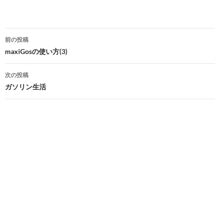
投
前の投稿
稿
maxiGosの使い方(3)
ナ
次の投稿
ビ
ガソリン生活
ゲ
ー
シ
ョ
ン