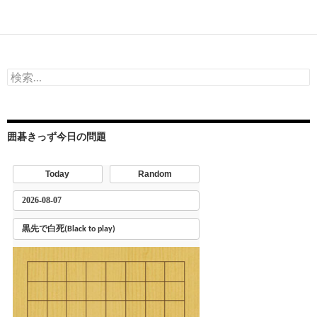
検
索:
囲碁きっず今日の問題