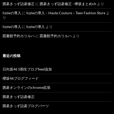
囲碁きっず詰碁修正
に
囲碁きっず詰碁修正 - 欅坂まとめch
より
lizzieの導入
に
lizzieの導入 – Haute Couture – Teen Fashion Store
よ
り
lizzieの導入
に
lizzieの導入
より
図書館予約カリルハ
に
図書館予約カリルハ
より
最近の投稿
日向坂46 5期生ブログfeed追加
櫻坂46ブログフィード
囲碁オンラインのchrome拡張
囲碁きっず詰碁修正
囲碁きっず詰碁ブログパーツ