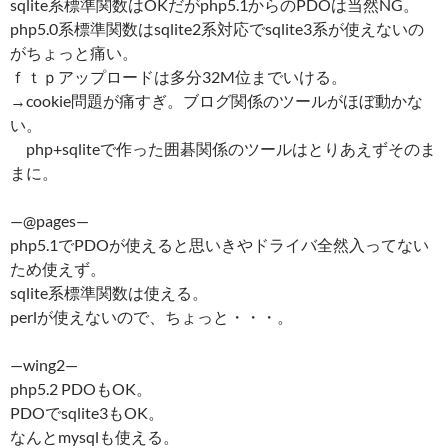
sqlite系標準関数はOKだがphp5.1からのPDOは当然NG。
php5.0系標準関数はsqlite2系対応でsqlite3系が使えないの
がちょっと痛い。
ｆｔｐアップロードは多分32M位までいける。
→cookie問題が痛すぎ。ブログ関係のツールがほぼ動かな
い。
php+sqliteで作った囲碁関係のツールはとりあえずそのま
まに。
—@pages—
php5.1でPDOが使えると思いきやドライバ全然入ってない
ため使えず。
sqlite系標準関数は使える。
perlが使えないので、ちょっと・・・。
—wing2—
php5.2 PDOもOK。
PDOでsqlite3もOK。
なんとmysqlも使える。