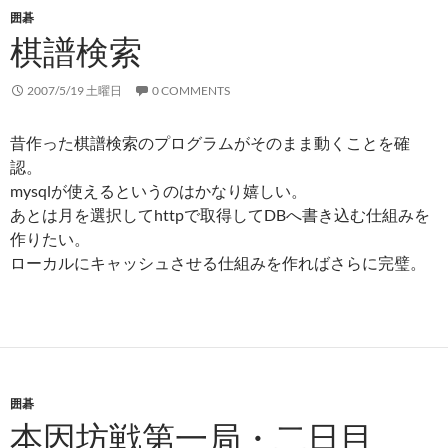
囲碁
棋譜検索
2007/5/19 土曜日
0 COMMENTS
昔作った棋譜検索のプログラムがそのまま動くことを確
認。
mysqlが使えるというのはかなり嬉しい。
あとは月を選択してhttpで取得してDBへ書き込む仕組みを
作りたい。
ローカルにキャッシュさせる仕組みを作ればさらに完璧。
囲碁
本因坊戦第一局・二日目