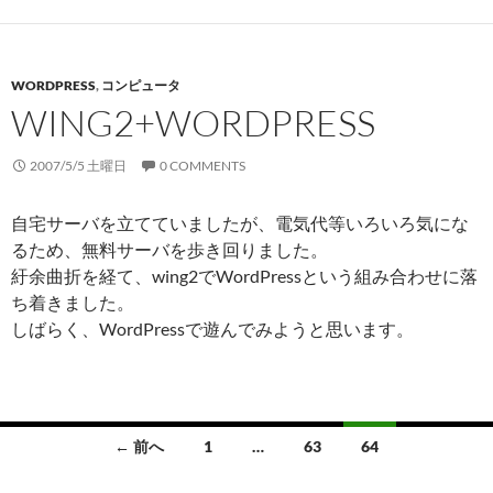
WORDPRESS
,
コンピュータ
WING2+WORDPRESS
2007/5/5 土曜日
0 COMMENTS
自宅サーバを立てていましたが、電気代等いろいろ気にな
るため、無料サーバを歩き回りました。
紆余曲折を経て、wing2でWordPressという組み合わせに落
ち着きました。
しばらく、WordPressで遊んでみようと思います。
投
← 前へ
1
…
63
64
稿