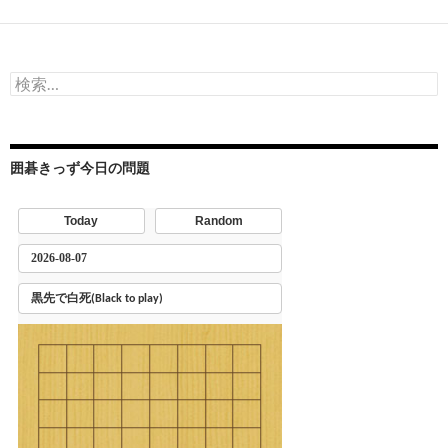
ナ
ビ
検
ゲ
索:
ー
シ
囲碁きっず今日の問題
ョ
ン