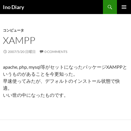
コ
検
Ino Diary
ン
索
メインメ
テ
ニュー
ン
コンピュータ
ツ
XAMPP
へ
ス
キ
2007/5/20 日曜日
0 COMMENTS
ッ
プ
apache, php, mysql等がセットになったパッケージXAMPPと
いうものがあることを今更知った。
早速使ってみたが、デフォルトのインストール状態で快
適。
いい世の中になったものです。