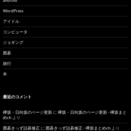
android
WordPress
アイドル
コンピュータ
ジョギング
囲碁
旅行
本
最近のコメント
欅坂・日向坂のページ更新
に
欅坂・日向坂のページ更新 - 欅坂まと
めch
より
囲碁きっず詰碁修正
に
囲碁きっず詰碁修正 - 欅坂まとめch
より