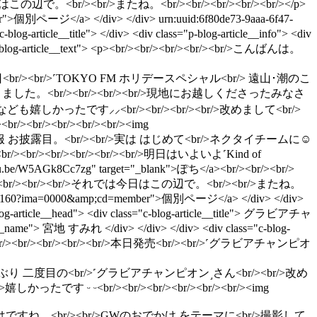
r/><br/>またね。<br/><br/><br/><br/><br/></p>
=member">個別ページ</a> </div> </div>
urn:uuid:6f80de73-9aaa-6f47-
-blog-article__title"> </div> <div class="p-blog-article__info"> <div
s="c-blog-article__text"> <p><br/><br/><br/><br/><br/>こんばんは。
r/><br/><br/>本日<br/><br/>˹TOKYO FM ホリデースペシャル<br/> 遠山･潮のこ
した。<br/><br/><br/><br/>現地にお越しくださったみなさ
かったです︎⸝⸝<br/><br/><br/><br/>改めまして<br/>
/><br/><br/><br/><img
r/><br/><br/>新制服 お披露目。<br/><br/>実は はじめて︎<br/>ネクタイチームに︎☺︎
.jpg"/><br/><br/><br/><br/><br/><br/>明日はいよいよ˹Kind of
AGk8Cc7zg" target="_blank">ぽち</a><br/><br/><br/>
<br/><br/><br/><br/><br/><br/>それでは今日はこの辺で。<br/><br/>またね。
y/detail/69160?ima=0000&amp;cd=member">個別ページ</a> </div> </div>
-blog-article__head"> <div class="c-blog-article__title"> グラビアチャ
icle__name"> 宮地 すみれ </div> </div> </div> <div class="c-blog-
r/><br/><br/><br/><br/><br/>本日発売<br/><br/>˹グラビアチャンピオ
<br/><br/><br/>昨年ぶり 二度目の<br/>˹グラビアチャンピオン˼さん<br/><br/>改め
ᵕ<br/><br/><br/><br/><br/><br/><img
<br/><br/><br/>今回はですね、<br/><br/>GWのおでかけ をテーマに<br/>撮影して