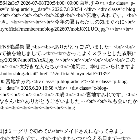
95642a3c7
2026-07-08T20:54:00+09:00
宮地すみれ
<div class="p-
ss="c-blog-article__date"> 2026.7.8 20:54 </div> <div class="c-blog-
<br/><br/><br/><br/><br/><br/>20歳<br/><br/>宮地すみれです。<br/>
き。<br/><br/><br/><br/>今年の夏もわたしの気まぐれに<br/>
official/member/moblog/202607/mobJ8XLUO.jpg"/><br/><br/>
br/><br/>˹2026 FNS歌謡祭 夏˼<br/><br/>ありがとうございましたᵕ ᵕ<br/><br/>
じめて袖を通しまして...<br/><br/>かっこよくスラッとした衣装に
log/202607/mobiTsAxX.jpg"/><br/><br/><br/><br/><br/><br/>この
r/><br/><br/><br/>大好きな人たちが<br/>健気に、幸せにいられますよ
blog-detail" href="/s/official/diary/detail/70135?
00
宮地すみれ
<div class="p-blog-article"> <div class="p-blog-
__date"> 2026.6.20 16:58 </div> <div class="c-blog-
<br/><br/><br/><br/><br/><br/>20歳<br/><br/>宮地すみれです。<br/>
さったみなさん<br/>ありがとうございました ᵕ ᵕ<br/><br/>私も会いたか
r/><br/><br/><br/><img
r/><br/><br/><br/>この日はミーグリで初めての<br/>メイドさんになってみまし
<br/>大好きです。<br/><br/>またいつか会える日まで~<br/>