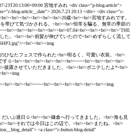
07-23T20:13:00+09:00
宮地すみれ
<div class="p-blog-article">
="c-blog-article__date"> 2026.7.23 20:13 </div> <div class="c-
んばんは。<br/><br/><br/><br/><br/><br/>20歳<br/><br/>宮地すみれです。
/><br/>熱を帯びて気づかされる。<br/><br/>恒常を騙る、無常の季節の
><br/><br/><br/><br/>07.04<br/><br/><br/><br/>˹THE
ました。<br/><br/>前髪が伸びていたので<br/>めずらしく流して
1SHP3.jpg"/><br/><br/><img
><br/><br/><br/>2年前のひなたフェスで作られた<br/>明るく、可愛い衣装︎。<br/>
r/><br/><br/><br/>~~~<br/><br/><br/><br/>
˼を<br/>披露させていただきました。<br/><br/>ポニテしたよ*<br/>
><br/><img
/><br/><br/><br/>~~~<br/><br/><br/><br/><br/><br/><img
br/><br/><br/>近況。だいぶ過日︎☺︎<br/><br/>鎌倉へ行ってきました。<br/>海も見
><br/><br/>それでは今日はこの辺で。<br/><br/>またね。<br/>
_blog_detail"> <a class="c-button-blog-detail"