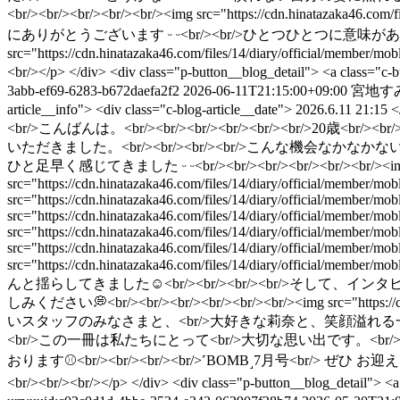
<br/><br/><br/><br/><br/><img src="https://cdn.hinatazaka4
にありがとうございます ᵕ ᵕ<br/><br/>ひとつひとつに意味があって<br
src="https://cdn.hinatazaka46.com/files/14/diary/officia
<br/></p> </div> <div class="p-button__blog_detail"> <a class="
3abb-ef69-6283-b672daefa2f2
2026-06-11T21:15:00+09:00
宮地す
article__info"> <div class="c-blog-article__date"> 2026.6.11 21:
<br/>こんばんは。<br/><br/><br/><br/><br/><br/>20歳<
いただきました。<br/><br/><br/><br/>こんな機会なかな
ひと足早く感じてきました ᵕ ᵕ<br/><br/><br/><br/><br/><br/><img src="htt
src="https://cdn.hinatazaka46.com/files/14/diary/official/member
src="https://cdn.hinatazaka46.com/files/14/diary/official/member
src="https://cdn.hinatazaka46.com/files/14/diary/official/member
src="https://cdn.hinatazaka46.com/files/14/diary/official/member
src="https://cdn.hinatazaka46.com/files/14/diary/official/member
src="https://cdn.hinatazaka46.com/files/14/diary/offi
んと揺らしてきました︎☺︎<br/><br/><br/><br/>そして
しみください💭<br/><br/><br/><br/><br/><br/><img src="https://cd
いスタッフのみなさまと、<br/>大好きな莉奈と、笑顔溢れる一日でした。
<br/>この一冊は私たちにとって<br/>大切な思い出です。<br/>
おります⚾️<br/><br/><br/><br/>˹BOMB˼7月号<br/> ぜひ お
<br/><br/><br/></p> </div> <div class="p-button__blog_detail"> 