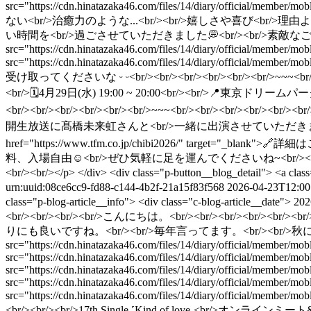
src="https://cdn.hinatazaka46.com/files/14/diary/offici
ない<br/>治癒力のような...<br/><br/>嬉しさや喜び<br/>理由
い時間を<br/>過ごさせていただきました💭<br/><br/>素敵なご縁をあ
src="https://cdn.hinatazaka46.com/files/14/diary/official/member
src="https://cdn.hinatazaka46.com/files/14/diary/offi
受け取ってくださいな ᵕ ᵕ<br/><br/><br/><br/><br/><br/>~~
<br/>🗓4月29日(水) 19:00 ~ 20:00<br/><br/>📍
<br/><br/><br/><br/><br/><br/>~~~<br/><br/><br/
開生放送に髙橋未来虹さんと<br/>一緒に出演させていただきます。<br/><br
href="https://www.tfm.co.jp/chibi2026/" target
料、入場自由︎︎☺︎<br/>ぜひ気軽に足を運んでくださいね~<br/><br/><br/
<br/><br/></p> </div> <div class="p-button__blog_detail"> <a cl
urn:uuid:08ce6cc9-fd88-c144-4b2f-21a15f83f568
2026-04-23T12:00
class="p-blog-article__info"> <div class="c-blog-article__date"> 
<br/><br/><br/><br/>こんにちは。<br/><br/><br/><br/><
りにも良いですね。<br/><br/>毎年言ってます。<br/><br/>秋にも同じこ
src="https://cdn.hinatazaka46.com/files/14/diary/official/member
src="https://cdn.hinatazaka46.com/files/14/diary/official/membe
src="https://cdn.hinatazaka46.com/files/14/diary/official/member
src="https://cdn.hinatazaka46.com/files/14/diary/official/member/
src="https://cdn.hinatazaka46.com/files/14/diary/official/mem
<br/><br/><br/>17th Single ˹Kind of love˼<b