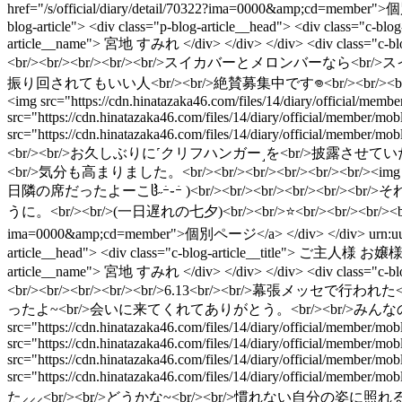
href="/s/official/diary/detail/70322?ima=0000&amp;cd=member
blog-article"> <div class="p-blog-article__head"> <div class="c-blo
article__name"> 宮地 すみれ </div> </div> </div> <div class="
<br/><br/><br/><br/><br/>スイカバーとメロンバーなら<b
振り回されてもいい人<br/><br/>絶賛募集中です‎𖦹︎<br/><br/><br/><br/><br/><
<img src="https://cdn.hinatazaka46.com/files/14/diary/official/
src="https://cdn.hinatazaka46.com/files/14/diary/official/member
src="https://cdn.hinatazaka46.com/files/14/diary/official
<br/><br/>お久しぶりに˹クリフハンガー˼を<br/>披露させて
<br/>気分も高まりました。<br/><br/><br/><br/><br/><br/><img src="htt
日隣の席だったよーこჱ̒˶ｰ̀֊ｰ́ )<br/><br/><br/><br/><br
うに。<br/><br/>(一日遅れの七夕)<br/><br/>⭐️<br/><br/><br/><br/><br/></p
ima=0000&amp;cd=member">個別ページ</a> </div> </div>
urn:u
article__head"> <div class="c-blog-article__title"> ご主人様 お嬢様へ </
article__name"> 宮地 すみれ </div> </div> </div> <div class="
<br/><br/><br/><br/><br/>6.13<br/><br/>幕張メ
ったよ~<br/>会いに来てくれてありがとう。<br/><br/>みんなの喜ぶ
src="https://cdn.hinatazaka46.com/files/14/diary/official/member
src="https://cdn.hinatazaka46.com/files/14/diary/official/member
src="https://cdn.hinatazaka46.com/files/14/diary/official/member/
src="https://cdn.hinatazaka46.com/files/14/diary/offi
た⸝⸝‬⸝<br/><br/>どうかな~<br/><br/>慣れない自分の姿に