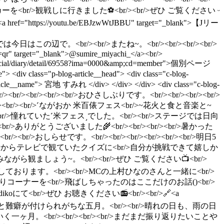
を<br/>観戦しに行きました⚽️<br/><br/>ぜひ ご覧ください ᵕ
br/><a href="https://youtu.be/EBJzwWtJBBU" target="_blank">【Jリー
<br/><br/>それでは今日はこの辺で。<br/><br/>またね~。<br/><br/><br/><br/>
r" target="_blank">@sumire_miyachi_</a><br/>
"/s/official/diary/detail/69558?ima=0000&amp;cd=member">個別ページ
le"> <div class="p-blog-article__head"> <div class="c-blog-
og-article__name"> 宮地 すみれ </div> </div> </div> <div class="c-blog-
<br/><br/><br/><br/><br/>おひさしぶりです。<br/><br/><br/><br/>
/><br/><br/><br/><br/><br/>˹ながおか 米百俵フェス<br/>~花火と食と音楽と~
<br/>憧れていた˹米フェス˼でした。<br/><br/>ステージでは日向
ありがとうございました🌾<br/><br/><br/><br/>暑かった
/><br/>おしらせです。<br/><br/><br/><br/><br/><br/>明日5
r/><br/>昔からテレビで観ていたクイズに<br/>自分が挑戦できて嬉しか
ながら観ましょう~。<br/><br/>ぜひ ご覧ください📺<br/>
ひさしぶりに登場しております。<br/><br/>MCの上村ひなのさんと一緒に<br/>
あまりコーナーを<br/>飛ばしちゃったのはここだけのお話()<br/>
にて<br/>ぜひ お聴きください📻<br/><br/>🔗<a
<br/><br/><br/>何かと難癖が付けられがちな五月。<br/><br/>晴れの日も、雨の日
ヶ月。<br/><br/><br/><br/>まだまだ振り返りたいことや