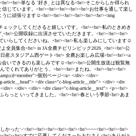
><br/><br/><br/><br/><br/>単なる ˹好き˼ とは異なる<br/>そこからしか得られ
じています︎。<br/><br/><br/><br/><br/>お仕事を通して楽し
︎<br/><br/><br/><br/><br/><br/><img
r/><br/><br/><br/>ぜひチェックしてくださると嬉しいです。<br/><br/>私のときめき
!!Jリーグ˼<br/>公開収録に出演させていただきます︎。<br/><br/><br/>
/>お気をつけていらしてくださいね。<br/><br/>私も楽しみにしています︎☺︎
もの日だよ全員集合<br/> in JA全農チビリンピック2026˼ <br/><br/>公
/>📍日産スタジアム西ゲート<br/> 全農お楽しみ広場<br/><br/><a
りに潮さんと<br/>お会いできるのも楽しみです︎☺︎<br/><br/>公開生放送は観覧無
まで読んでくれてありがとう。<br/><br/>またね。<br/><br/><br/>
ima=0000&amp;cd=member">個別ページ</a> </div> </div>
g-article__head"> <div class="c-blog-article__title"> </div> <div
/div> </div> </div> <div class="c-blog-article__text"> <p><br/>
><br/><br/>ふらっと いってきました。<br/><br/>春という季節<br/>あま
/>たのしかったᵔ-ᵔ<br/><br/><br/><br/><br/><br/>~~~<br/><br/><br/>
r/><br/><br/><br/>すでに応募してくださったみなさん<br/>ありがと