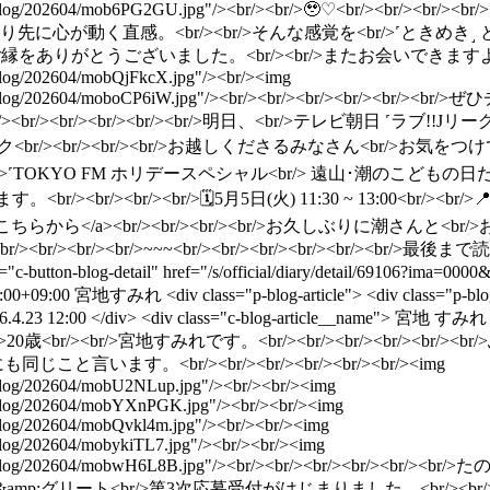
al/member/moblog/202604/mob6PG2GU.jpg"/><br/><br/>🥹♡<br/
より先に心が動く直感。<br/><br/>そんな感覚を<br/>˹ときめき˼ と信
りがとうございました。<br/><br/>またお会いできますように頑張ります︎︎☺
/moblog/202604/mobQjFkcX.jpg"/><br/><img
cial/member/moblog/202604/moboCP6iW.jpg"/><br/><br/><b
~<br/><br/><br/><br/><br/><br/>明日、<br/>テレビ朝日 ˹ラブ
東京ドリームパーク<br/><br/><br/><br/>お越しくださるみなさん<br
><br/><br/><br/>˹TOKYO FM ホリデースペシャル<br/> 遠山･潮のこど
/><br/><br/>🗓5月5日(火) 11:30 ~ 13:00<br/><br
="_blank">🔗詳細はこちらから</a><br/><br/><br/><br/>お久しぶ
><br/><br/>~~~<br/><br/><br/><br/><br/><br/>最後
ass="c-button-blog-detail" href="/s/official/diary/detail/69106?
:00+09:00
宮地すみれ
<div class="p-blog-article"> <div class="p-blo
2026.4.23 12:00 </div> <div class="c-blog-article__name"> 宮地 すみれ <
br/><br/>20歳<br/><br/>宮地すみれです。<br/><br/><br/><br/
と言います。<br/><br/><br/><br/><br/><br/><img
/moblog/202604/mobU2NLup.jpg"/><br/><br/><img
r/moblog/202604/mobYXnPGK.jpg"/><br/><br/><img
/moblog/202604/mobQvkl4m.jpg"/><br/><br/><img
moblog/202604/mobykiTL7.jpg"/><br/><br/><img
ber/moblog/202604/mobwH6L8B.jpg"/><br/><br/><br/><br/><br/><br
r/>オンラインミート&amp;グリート<br/>第3次応募受付がはじまりました︎。<b