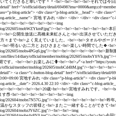
ると幸いです＾＾<br/><br/><br/><br/>それでは今日はこの辺で。<b
log-detail" href="/s/official/diary/detail/69498?ima=0000&amp;cd
lass="p-blog-article"> <div class="p-blog-article__head"> <div class="c
s="c-blog-article__name"> 宮地 すみれ </div> </div> </div> <div clas
/><br/><br/><br/><br/><br/><img
al/member/moblog/202605/mobWZYkmP.jpg"/><br/><br/><br/><b
br/><br/>公開生放送に髙橋未来虹さんと<br/>出演させていただきま
々まで<br/>よく見えていました。<br/><br/>タオルやボードなども嬉し
>明るいお二方と おひさまと<br/>楽しい時間でした︎︎🍀<br/><br/><br
al/member/moblog/202605/mobs4PGq6.jpg"/><br/><br/><br/><b
a46.com/files/14/diary/official/member/moblog/202605/mobsYfrVh
br/>お楽しみに🪻<br/><br/>🔗<a href="https://youtu.be/W5
es/14/diary/official/member/moblog/202605/mobCd4ItM.jpg"/>
_detail"> <a class="c-button-blog-detail" href="/s/official/diar
0:00+09:00
宮地すみれ
<div class="p-blog-article"> <div class="p
og-article__date"> 2026.4.30 22:10 </div> <div class="c-blog-art
br/><br/><br/><br/><br/><br/>20歳<br/><br/>宮地すみれです。<b
/><br/><br/><br/><br/><br/><img
ial/member/moblog/202604/mobn7N57G.jpg"/><br/><br/><br/>
スタッフの皆様と<br/>またご一緒することができて<br/>嬉しかったです ᵕ 
/moblog/202604/mobzJY6ZC.jpg"/><br/><br/><img
ial/member/moblog/202604/mobg4y8Y0.jpg"/><br/><br/><br/>