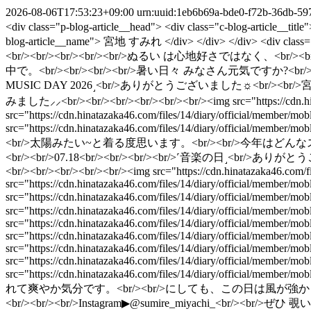
2026-08-06T17:53:23+09:00
urn:uuid:1eb6b69a-bde0-f72b-36db-5
<div class="p-blog-article__head"> <div class="c-blog-article__ti
blog-article__name"> 宮地 すみれ </div> </div> </div> <div cl
<br/><br/><br/><br/><br/>ぬるい は心地好さではなく、<
中で。<br/><br/><br/><br/>暑い日々 みなさん元気ですか?<br/>むりせず過ごし
MUSIC DAY 2026˼<br/>ありがとうございました☼<br/
みました⸝⸝<br/><br/><br/><br/><br/><br/><img src="https://cdn.hin
src="https://cdn.hinatazaka46.com/files/14/diary/official/member
src="https://cdn.hinatazaka46.com/files/14/diary/offic
<br/>太陽みたい~と着る度思います。<br/><br/>今年はどんなステージでど
<br/><br/>07.18<br/><br/><br/><br/>˹音楽の日˼<
<br/><br/><br/><br/><br/><img src="https://cdn.hinatazaka46.com/
src="https://cdn.hinatazaka46.com/files/14/diary/official/member
src="https://cdn.hinatazaka46.com/files/14/diary/official/mem
src="https://cdn.hinatazaka46.com/files/14/diary/official/member
src="https://cdn.hinatazaka46.com/files/14/diary/official/member
src="https://cdn.hinatazaka46.com/files/14/diary/official/member
src="https://cdn.hinatazaka46.com/files/14/diary/official/membe
src="https://cdn.hinatazaka46.com/files/14/diary/official/membe
src="https://cdn.hinatazaka46.com/files/14/diary/offici
れて爽やか気分です。<br/><br/>にしても、この日は風が強かった~。<br/><b
<br/><br/><br/>Instagram▶︎@sumire_miyachi_<br/><br/>ぜひ 覗いてみてね