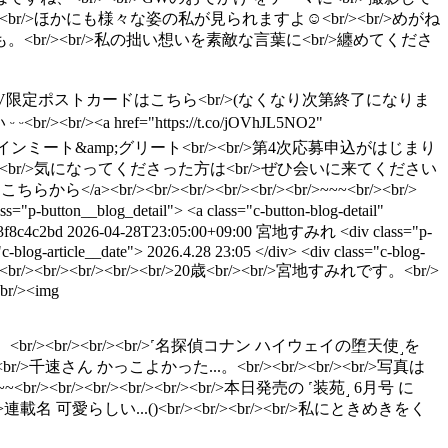
を開くと<br/>ほかにも様々な姿の私が見られますよ︎☺︎<br/><br/>めがね
タビューも。<br/><br/>私の拙い想いを素敵な言葉に<br/>纏めてくださ
br/><br/><br/><br/>HMV限定ポストカードはこちら<br/>(なくなり次第終了になりま
/><a href="https://t.co/jOVhJL5NO2"
of love˼<br/>オンラインミート&amp;グリート<br/><br/>第4次応募申込がはじまり
れを機に<br/>気になってくださった方は<br/>ぜひ会いに来てください
こちらから</a><br/><br/><br/><br/><br/><br/>~~~<br/><br/>
n__blog_detail"> <a class="c-button-blog-detail"
3f8c4c2bd
2026-04-28T23:05:00+09:00
宮地すみれ
<div class="p-
="c-blog-article__date"> 2026.4.28 23:05 </div> <div class="c-blog-
<br/><br/><br/><br/><br/><br/>20歳<br/><br/>宮地すみれです。<br/>
<br/><img
><br/><br/> 近況。<br/><br/><br/><br/>˹名探偵コナン ハイウェイの堕天使˼を
速さん かっこよかった...。<br/><br/><br/><br/>写真は
><br/><br/><br/><br/><br/>本日発売の ˹装苑˼ 6月号 に
可愛らしい...()<br/><br/><br/><br/>私にときめきをく