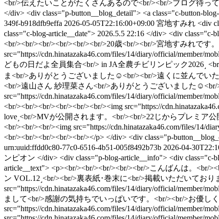
<br/>伝えたいことがたくさんあるので<br/><br/>ブログ待っていてくださ
</div> <div class="p-button__blog_detail"> <a class="c-button-b
349f-b918dfb9effa
2026-05-05T22:16:00+09:00
宮地すみれ
<div c
class="c-blog-article__date"> 2026.5.5 22:16 </div> <div clas
<br/><br/><br/><br/><br/><br/>20歳<br/><br/>宮地すみれです。<br
src="https://cdn.hinatazaka46.com/files/14/diary/offici
どもの日だよ全員集合<br/> in JA全農チビリンピック2026˼ <
ま<br/>ありがとうございました︎☺︎<br/><br/>遠くに並んでいた方
<br/>遠山さん 紗理菜さん<br/>ありがとうございました︎☺︎<br/><br/
src="https://cdn.hinatazaka46.com/files/14/diary/offici
<br/><br/><br/><br/><br/><br/><img src="https://cdn.hinatazak
love˼<br/>MVが公開されます。<br/><br/>22じからプレミア公開です。<br/><
<br/><br/><br/><img src="https://cdn.hinatazaka46.com/fil
<br/><br/><br/><br/><br/></p> </div> <div class="p-button__blog
urn:uuid:ffdd0c80-77c0-6516-4b51-005f8492b73b
2026-04-30T22:1
ンピオン </div> <div class="p-blog-article__info"> <div class="c-bl
article__text"> <p><br/><br/><br/><br/><br/>こんばんは。<
ン VOL.12˼<br/><br/>裏表紙･巻末に<br/>掲載いただいております📕<br
src="https://cdn.hinatazaka46.com/files/14/diary/offic
まして<br/>感謝の気持ちでいっぱいです。<br/><br/>お優しく温かな
src="https://cdn.hinatazaka46.com/files/14/diary/official/member
src="https://cdn.hinatazaka46.com/files/14/diary/offic