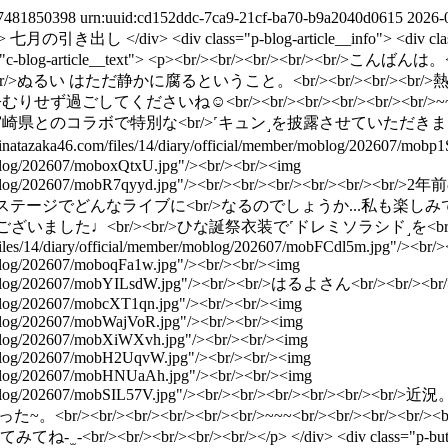
97481850398
urn:uuid:cd152ddc-7ca9-21cf-ba70-b9a2040d0615
2026-
tle"> 七月の引き出し </div> <div class="p-blog-article__info"> <div class
ass="c-blog-article__text"> <p><br/><br/><br/><br/><br/>こ
br/><br/>ぬるい はただ静かに腐るということ。<br/><br/><br
てくださいね︎☺︎<br/><br/><br/><br/><br/><br/>~~~<br/><br/
><br/>宮崎県とのコラボで特別な<br/>˹キュン˼を披露させていただき
atazaka46.com/files/14/diary/official/member/moblog/202607/mobp
/moblog/202607/moboxQtxU.jpg"/><br/><br/><img
ial/member/moblog/202607/mobR7qyyd.jpg"/><br/><br/><br/
んなライブに<br/>なるのでしょうか...私も楽しみです︎☺︎<br/><br/><b
br/>ありがとうございました︎♩<br/><br/>ひな誕祭衣装で˹ドレミソラシド
files/14/diary/official/member/moblog/202607/mobFCdl5m.jpg"/><br/
/moblog/202607/moboqFa1w.jpg"/><br/><br/><img
ber/moblog/202607/mobYILsdW.jpg"/><br/><br/>はるよさん<br/><br/><br
/moblog/202607/mobcXT1qn.jpg"/><br/><br/><img
/moblog/202607/mobWajVoR.jpg"/><br/><br/><img
/moblog/202607/mobXiWXvh.jpg"/><br/><br/><img
r/moblog/202607/mobH2UqvW.jpg"/><br/><br/><img
r/moblog/202607/mobHNUaAh.jpg"/><br/><br/><img
al/member/moblog/202607/mobSIL57V.jpg"/><br/><br/><br/><
r/><br/><br/><br/><br/>~~~<br/><br/><br/><br/
- ̫ -<br/><br/><br/><br/><br/></p> </div> <div class="p-button_