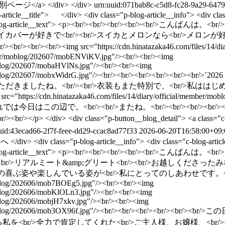
">個別ページ</a> </div> </div>
urn:uuid:071bab8c-c5d8-fc28-9a29-647
g-article__title"> </div> <div class="p-blog-article__info"> <div cla
c-blog-article__text"> <p><br/><br/><br/><br/><br/>こんばんは。
r/>スイカバーが好きで<br/><br/>スイカとメロンなら<br/>メロンが好
br/><img src="https://cdn.hinatazaka46.com/files/14/diary/
member/moblog/202607/mobENViKV.jpg"/><br/><br/><img
/moblog/202607/mobaHVlNs.jpg"/><br/><br/><img
/member/moblog/202607/mobxWidrG.jpg"/><br/><br/><br/><br/><
いただきましたね。<br/><br/>衣装もまた特別で、<br/>私はは
ps://cdn.hinatazaka46.com/files/14/diary/official/member/mob
/><br/>それでは今日はこの辺で。<br/><br/>またね。<br/><br/><b
> </div> <div class="p-button__blog_detail"> <a class="c-button-
uid:43ecad66-2f7f-feee-dd29-ccac8ad77f33
2026-06-20T16:58:00+09:
div> <div class="p-blog-article__info"> <div class="c-blog-article
c-blog-article__text"> <p><br/><br/><br/><br/><br/>こんばんは。
ッセで行われた<br/>リアルミート&amp;グリート<br/><br/>お越しくだ
姿や楽しんでいる姿が<br/>私にとってのしあわせです。<br/><br/><b
/moblog/202606/mob7BOEg5.jpg"/><br/><br/><img
/moblog/202606/mobKlOLn3.jpg"/><br/><br/><img
moblog/202606/mobjH7xkv.jpg"/><br/><br/><img
cial/member/moblog/202606/mob3OX96f.jpg"/><br/><br/><b
照れる私を<br/>全力で肯定してくれた<br/>ご主人様、お嬢様、<br/>