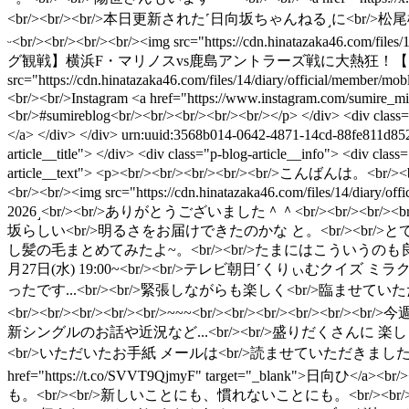
<br/><br/><br/>本日更新された˹日向坂ちゃんねる˼に<br/
ᵕ<br/><br/><br/><br/><img src="https://cdn.hinatazaka46.com/fil
グ観戦】横浜F・マリノスvs鹿島アントラーズ戦に大熱狂！【スタグル】」</a>
src="https://cdn.hinatazaka46.com/files/14/diary/official
<br/><br/>Instagram <a href="https://www.instagram.com/sum
<br/>#sumireblog<br/><br/><br/><br/><br/></p> </div> <div clas
</a> </div> </div>
urn:uuid:3568b014-0642-4871-14cd-88fe811d85
article__title"> </div> <div class="p-blog-article__info"> <div c
article__text"> <p><br/><br/><br/><br/><br/>こんばんは。<br
<br/><br/><img src="https://cdn.hinatazaka46.com/files/1
2026˼<br/><br/>ありがとうございました＾＾<br/><br/>
坂らしい<br/>明るさをお届けできたのかな と。<br/><br/>とて
し髪の毛まとめてみたよ~。<br/><br/>たまにはこういうのも良いよね。<br/><br/
月27日(水) 19:00~<br/><br/>テレビ朝日˹くりぃむクイズ 
ったです...<br/><br/>緊張しながらも楽しく<br/>臨ませてい
<br/><br/><br/><br/><br/>~~~<br/><br/><br/><b
新シングルのお話や近況など...<br/><br/>盛りだくさんに 楽し
<br/>いただいたお手紙 メールは<br/>読ませていただきました＾＾<br
href="https://t.co/SVVT9QjmyF" target="_blank">日向ひ
も。<br/><br/>新しいことにも、慣れないことにも。<br/><