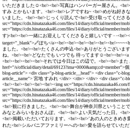
いただきました︎☺︎<br/><br/>写真はハンバーガー屋さん。<br/><br
すみ とかもいます。<br/><br/>レアですね~ <br/>めがね好きな人
いました。<br/><br/>じっくり読んで<br/>受け取ってくださると嬉しいです
src="https://cdn.hinatazaka46.com/files/14/diary/official/member
src="https://cdn.hinatazaka46.com/files/14/diary/off
す)<br/><br/>一緒にお迎えしてくださると嬉しいです ᵕ ᵕ<br/><br/><br
target="_blank">🔗ぽち</a><br/><br/><br/><br/><br/><br
ました。<br/><br/>たくさんの申込<br/>ありがとうございます 
ね。<br/><br/>どなたでも いつでも 待ってます︎☺︎<br/><br/><a href="https
<br/><br/><br/><br/>それでは今日はこの辺で。<br/><br/>また お会いしましょう。
href="/s/official/diary/detail/69123?ima=0000&amp;cd=member
blog-article"> <div class="p-blog-article__head"> <div class="c-blog
article__name"> 宮地 すみれ </div> </div> </div> <div class="
<br/><br/><br/><br/><br/><img src="https://cdn.hinatazaka46.com/
src="https://cdn.hinatazaka46.com/files/14/diary/official/member/
src="https://cdn.hinatazaka46.com/files/14/diary/official/member
src="https://cdn.hinatazaka46.com/files/14/diary/officia
<br/>観に行きました。<br/><br/>舞台が神奈川県ということで<b
みなとみらいをおさんぽ。<br/><br/>よい天気だった日。<br/>滑り込みで葉桜
<br/>掲載いただいております。<br/><br/>˹あの人のときめき愛好
れた<br/>シルバニアファミリーへの<br/>愛を語らせていただきました🏠🌳<