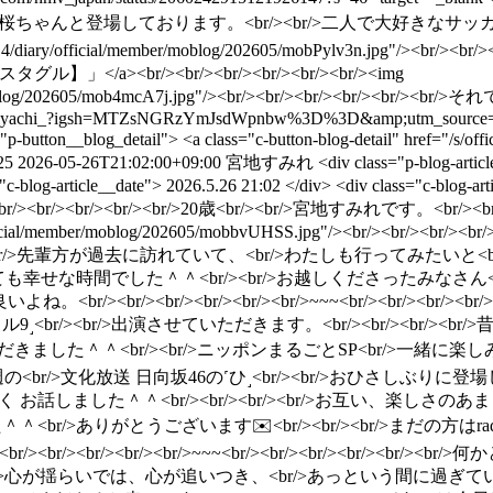
>松尾桜ちゃんと登場しております。<br/><br/>二人で大好きなサッカー
es/14/diary/official/member/moblog/202605/mobPylv3n.jpg"/><br/><
<br/><br/><br/><br/><br/><br/><img
/member/moblog/202605/mob4mcA7j.jpg"/><br/><br/><br/><br/>
ire_miyachi_?igsh=MTZsNGRzYmJsdWpnbw%3D%3D&amp;utm_source=q
s="p-button__blog_detail"> <a class="c-button-blog-detail" href=
25
2026-05-26T21:02:00+09:00
宮地すみれ
<div class="p-blog-artic
lass="c-blog-article__date"> 2026.5.26 21:02 </div> <div class="c-bl
/><br/><br/><br/><br/><br/>20歳<br/><br/>宮地すみれです。<br/>
4/diary/official/member/moblog/202605/mobbvUHSS.jpg"/><br
<br/><br/>先輩方が過去に訪れていて、<br/>わたしも行ってみたいと
も幸せな時間でした＾＾<br/><br/>お越しくださったみなさん<br/>
><br/><br/><br/><br/>~~~<br/><br/><br/><br/><br
ミラクル9˼<br/><br/>出演させていただきます。<br/><br/><b
ただきました＾＾<br/><br/>ニッポンまるごとSP<br/>一緒に楽しみ
r/><br/><br/>今週の<br/>文化放送 日向坂46の˹ひ˼<br/><br/>お
く お話しました＾＾<br/><br/><br/><br/>お互い、楽しさの
/>ありがとうございます✉️<br/><br/><br/>まだの方はradiko
</a><br/><br/><br/><br/><br/><br/>~~~<br/><br/><br/>
br/>心が揺らいでは、心が追いつき、<br/>あっという間に過ぎていく一