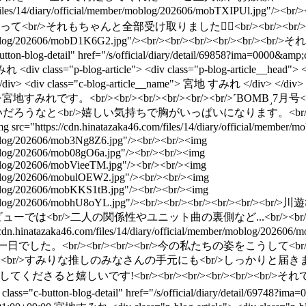
6.com/files/14/diary/official/member/moblog/202606/mobTXIPUl
/>それもちゃんと全部受け取りました👌🏻<br/><br/><br/><br/>
l/member/moblog/202606/mobD1K6G2.jpg"/><br/><br/><br/><br/
c-button-blog-detail" href="/s/official/diary/detail/69858?ima=0
みれ
<div class="p-blog-article"> <div class="p-blog-article__head"> 
15 </div> <div class="c-blog-article__name"> 宮地 すみれ </div> </div> <
br/><br/>宮地すみれです。<br/><br/><br/><br/><br/><br/>
かないだろうなと<br/>嬉しい気持ちで胸がいっぱいになります。<br/><
ps://cdn.hinatazaka46.com/files/14/diary/official/member/mob
/moblog/202606/mob3Ng8Z6.jpg"/><br/><br/><img
/moblog/202606/mob08gO6a.jpg"/><br/><br/><img
/moblog/202606/mobVieeTM.jpg"/><br/><br/><img
/moblog/202606/mobulOEW2.jpg"/><br/><br/><img
/moblog/202606/mobKKS1tB.jpg"/><br/><br/><img
cial/member/moblog/202606/mobhU8oYL.jpg"/><br/><br/><b
、インタビューでは<br/>二人の関係性やユニット曲の裏側など...<br
n.hinatazaka46.com/files/14/diary/official/member/moblog/202
<br/><br/><br/><br/>今の私たちの姿をこうして<br/>
<br/>すみりな推しのみなさんの手元にも<br/>しっかりと届きますように
迎えしてくださると嬉しいです!<br/><br/><br/><br/><br/><br/>それ
<a class="c-button-blog-detail" href="/s/official/diary/detail/6