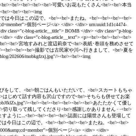
.jpg"/><br/><br/><br/><br/><br/><br/>可愛いお花もたくさん<br/><br/>本当
<br/><br/><img
><br/><br/>それでは今日はこの辺で。<br/><br/>またね。<br/><br/><br/><br/>
000&amp;cd=member">個別ページ</a> </div> </div>
urn:uuid:1d1c4474-
<div class="c-blog-article__title"> BOMB </div> <div class="p-blog-
/div> <div class="c-blog-article__text"> <p><br/><br/><br/><br/>
˹BOMB˼7月号<br/><br/>宮地すみれと渡辺莉奈で<br/>表紙･巻頭を務めさせて
br/><br/><br/>撮影では古民家や川へ行きまして、<br/>夏を
log/202606/mobkgfzxj.jpg"/><br/><br/><img
r/><br/><br/><br/>川遊びをして、<br/>朝ごはんもいただいて、<br/>スカートもちゃ
/><br/>はじめて話す内容も沢山ですので<br/>そちらも併せてお楽
606/mobJfklZs.jpg"/><br/><br/><br/><br/><br/><br/>あたたかくて優し
切り取って残してくださり<br/>感謝しかありません︎ ᵕ ᵕ<br/>
...<br/><br/><br/><br/>誌面には陽世さんも登場して
では今日はこの辺で。<br/><br/><br/><br/>またね。<br/><br/>
9748?ima=0000&amp;cd=member">個別ページ</a> </div> </div>