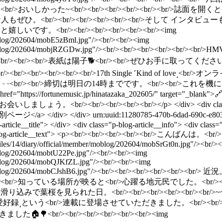
/>おいしかった~<br/><br/><br/><br/><br/><br/>誌面
もぜひ。<br/><br/><br/><br/><br/><br/>そして イン
。<br/><br/><br/><br/><br/><br/><img
/moblog/202604/mobE5zBml.jpg"/><br/><br/><img
icial/member/moblog/202604/mobjRZGDw.jpg"/><br/><br/><
/><br/>表紙は陽子🐕<br/><br/>ぜひお手に取ってください ᵕ ᵕ<br/><br
/>~~~<br/><br/><br/><br/><br/><br/>17th Single ˹Kind 
ᵕ ᵕ<br/><br/>締切は明日の14時までです。<br/><br/>こ
://fortunemusic.jp/hinatazaka_202605/" target="_blank">
<br/><br/><br/><br/><br/></p> </div> <div class="p-butto
">個別ページ</a> </div> </div>
urn:uuid:11280785-470b-6dad-690c-e80
-article__title"> </div> <div class="p-blog-article__info"> <div class
c-blog-article__text"> <p><br/><br/><br/><br/><br/>こんばんは。
files/14/diary/official/member/moblog/202604/mobSrGt0n.jpg"/><br/>
moblog/202604/mobtU22Pe.jpg"/><br/><br/><img
/moblog/202604/mobQJKfZL.jpg"/><br/><br/><img
l/member/moblog/202604/mobCJshB6.jpg"/><br/><br/><br/><br/
r/>知っている場所が映ると<br/>心躍る地元民でした。<br/><br/>千
を見られた日。<br/><br/><br/><br/><br/><br/>~~~<br/
録˼という<br/>連載に登場させていただきました。<br/><br/>連載名 
br/><br/><br/><br/><br/><br/><img