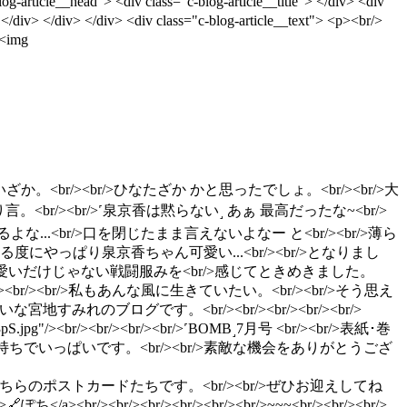
log-article__head"> <div class="c-blog-article__title"> </div> <div
/div> </div> </div> <div class="c-blog-article__text"> <p><br/>
<img
br/><br/><br/>ひたいざか。<br/><br/>ひなたざか かと思ったでしょ。<br/><br/>大
り言。<br/><br/>˹泉京香は黙らない˼ あぁ 最高だったな~<br/>
よな...<br/>口を閉じたまま言えないよなー と<br/><br/>薄ら
観る度にやっぱり泉京香ちゃん可愛い...<br/><br/>となりまし
br/>可愛いだけじゃない戦闘服みを<br/>感じてときめきました。
/><br/><br/>私もあんな風に生きていたい。<br/><br/>そう思え
地すみれのブログです。<br/><br/><br/><br/><br/>
mobGYJ3pS.jpg"/><br/><br/><br/><br/>˹BOMB˼7月号 <br/><br/>表紙･巻
い気持ちでいっぱいです。<br/><br/>素敵な機会をありがとうござ
/><br/><br/>限定特典はこちらのポストカードたちです。<br/><br/>ぜひお迎えしてね
🔗ぽち</a><br/><br/><br/><br/><br/><br/>~~~<br/><br/><br/>