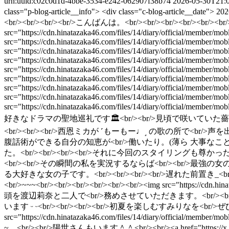
urn:uuid:c02c0d1d-4bbe-3534-e242-062907f38b74
2026-05-30T21:
class="p-blog-article__info"> <div class="c-blog-article__date"> 
<br/><br/><br/><br/>こんばんは。<br/><br/><br/><br/><br/><b
src="https://cdn.hinatazaka46.com/files/14/diary/official/member/
src="https://cdn.hinatazaka46.com/files/14/diary/official/member
src="https://cdn.hinatazaka46.com/files/14/diary/official/member/
src="https://cdn.hinatazaka46.com/files/14/diary/official/member
src="https://cdn.hinatazaka46.com/files/14/diary/official/member/
src="https://cdn.hinatazaka46.com/files/14/diary/official/member
src="https://cdn.hinatazaka46.com/files/14/diary/official/member
src="https://cdn.hinatazaka46.com/files/14/diary/official/member
src="https://cdn.hinatazaka46.com/files/14/diary/offici
好きなドラマの聖地巡礼です🏛<br/><br/>見頃で咲いていた薔薇も素敵で
<br/><br/><br/>西恩ミカが ˹もーもー♩˼ の歌の所で<br
腹話術ができる自分の知恵が<br/>働いたり。(薄ら 大事なことなので2
た。<br/><br/><br/><br/>それに今回のスタイリングも
<br/><br/>その瞬間の私を実況するならば<br/><br/>最強の女の
る大好きな女の子です。<br/><br/><br/><br/>遅れた前置き_<
<br/>~~~<br/><br/><br/><br/><br/><br/><img src="https://cdn.
頭を渡辺莉奈と二人で<br/>務めさせていただきます。<br/><br
います ᵕ ᵕ<br/><br/><br/><br/>初夏を楽しむすみりなを<br/>ぜ
src="https://cdn.hinatazaka46.com/files/14/diary/of
~。<br/><br/>陽世さんもいます＾＾<br/><br/><a href="https://x.com/h