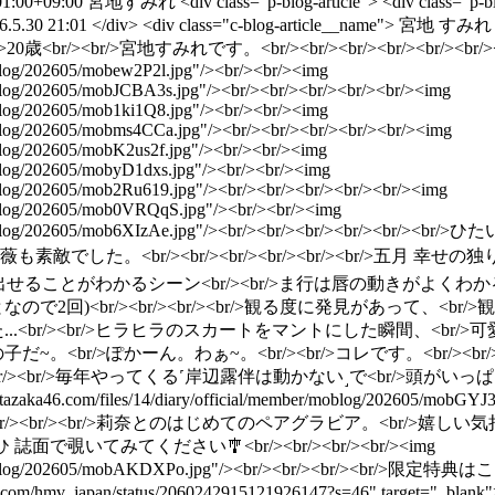
01:00+09:00
宮地すみれ
<div class="p-blog-article"> <div class="p-b
2026.5.30 21:01 </div> <div class="c-blog-article__name"> 宮地 すみれ <
r/>20歳<br/><br/>宮地すみれです。<br/><br/><br/><br/><br/><br/>
moblog/202605/mobew2P2l.jpg"/><br/><br/><img
/moblog/202605/mobJCBA3s.jpg"/><br/><br/><br/><br/><br/><img
moblog/202605/mob1ki1Q8.jpg"/><br/><br/><img
/moblog/202605/mobms4CCa.jpg"/><br/><br/><br/><br/><br/><img
moblog/202605/mobK2us2f.jpg"/><br/><br/><img
/moblog/202605/mobyD1dxs.jpg"/><br/><br/><img
/moblog/202605/mob2Ru619.jpg"/><br/><br/><br/><br/><br/><img
/moblog/202605/mob0VRQqS.jpg"/><br/><br/><img
al/member/moblog/202605/mob6XIzAe.jpg"/><br/><br/><br/><
した。<br/><br/><br/><br/><br/><br/>五月 幸せの独
/>声を出せることがわかるシーン<br/><br/>ま行は唇の動きがよくわかる
回)<br/><br/><br/><br/>観る度に発見があって、<br/>
尊かった...<br/><br/>ヒラヒラのスカートをマントにした瞬間、<
子だ~。<br/>ぽかーん。わぁ~。<br/><br/>コレです。<br/><br
br/><br/>毎年やってくる˹岸辺露伴は動かない˼で<br/>頭がいっぱいな宮
hinatazaka46.com/files/14/diary/official/member/moblog/202605/
/><br/><br/>莉奈とのはじめてのペアグラビア。<br/>嬉し
ひ 誌面で覗いてみてください🎐<br/><br/><br/><br/><img
ficial/member/moblog/202605/mobAKDXPo.jpg"/><br/><br
mv_japan/status/2060242915121926147?s=46" target="_blank">